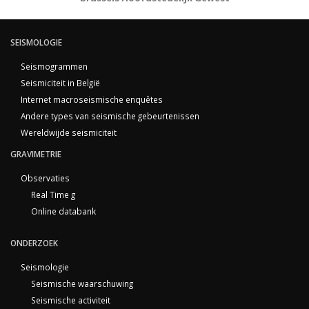
SEISMOLOGIE
Seismogrammen
Seismiciteit in België
Internet macroseismische enquêtes
Andere types van seismische gebeurtenissen
Wereldwijde seismiciteit
GRAVIMETRIE
Observaties
Real Time g
Online databank
ONDERZOEK
Seismologie
Seismische waarschuwing
Seismische activiteit