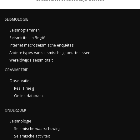
SEISMOLOGIE
Seismogrammen
Seismiciteit in België
Internet macroseismische enquêtes
Andere types van seismische gebeurtenissen
Wereldwijde seismiciteit
GRAVIMETRIE
Observaties
Real Time g
Online databank
ONDERZOEK
Seismologie
Seismische waarschuwing
Seismische activiteit