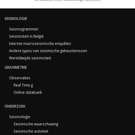
SEISMOLOGIE
Seismogrammen
Seismiciteit in België
Internet macroseismische enquêtes
Andere types van seismische gebeurtenissen
Wereldwijde seismiciteit
GRAVIMETRIE
Observaties
Real Time g
Online databank
ONDERZOEK
Seismologie
Seismische waarschuwing
Seismische activiteit