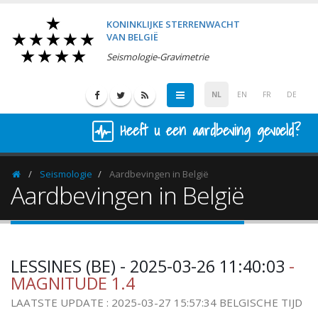
KONINKLIJKE STERRENWACHT
VAN BELGIË
Seismologie-Gravimetrie
NL
EN
FR
DE
Heeft u een aardbeving gevoeld?
Seismologie
Aardbevingen in België
Homepage
Aardbevingen in België
LESSINES (BE) - 2025-03-26 11:40:03
-
MAGNITUDE 1.4
LAATSTE UPDATE : 2025-03-27 15:57:34 BELGISCHE TIJD