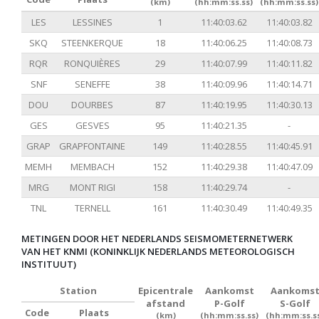
(km)
(hh:mm:ss.ss)
(hh:mm:ss.ss)
LES
LESSINES
1
11:40:03.62
11:40:03.82
SKQ
STEENKERQUE
18
11:40:06.25
11:40:08.73
RQR
RONQUIÈRES
29
11:40:07.99
11:40:11.82
SNF
SENEFFE
38
11:40:09.96
11:40:14.71
DOU
DOURBES
87
11:40:19.95
11:40:30.13
GES
GESVES
95
11:40:21.35
-
GRAP
GRAPFONTAINE
149
11:40:28.55
11:40:45.91
MEMH
MEMBACH
152
11:40:29.38
11:40:47.09
MRG
MONT RIGI
158
11:40:29.74
-
TNL
TERNELL
161
11:40:30.49
11:40:49.35
METINGEN DOOR HET NEDERLANDS SEISMOMETERNETWERK
VAN HET KNMI (KONINKLIJK NEDERLANDS METEOROLOGISCH
INSTITUUT)
Station
Epicentrale
Aankomst
Aankoms
afstand
P-Golf
S-Golf
Code
Plaats
(km)
(hh:mm:ss.ss)
(hh:mm:ss.s