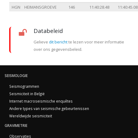
HGN
HEIMANSGROEVE
146
11:40:28.48
11:40:45.08
Databeleid
Gelieve
dit bericht
te lezen voor meer informatie
over ons gegevensbeleid.
SEISMOLOGIE
Seismogrammen
Seismiciteit in België
Internet macroseismische enquêtes
Andere types van seismische gebeurtenissen
Wereldwijde seismiciteit
GRAVIMETRIE
Observaties