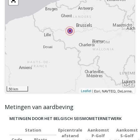
50 km
Leaflet
|
,
Esri, NAVTEQ, DeLorme
Metingen van aardbeving
METINGEN DOOR HET BELGISCH SEISMOMETERNETWERK
Station
Epicentrale
Aankomst
Aankomst
afstand
P-Golf
S-Golf
Code
Plaats