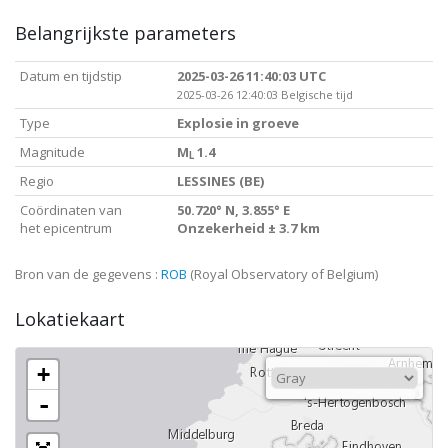
Belangrijkste parameters
Datum en tijdstip
2025-03-26 11:40:03 UTC
2025-03-26 12:40:03 Belgische tijd
Type
Explosie in groeve
Magnitude
M
1.4
L
Regio
LESSINES (BE)
Coördinaten van
50.720° N, 3.855° E
het epicentrum
Onzekerheid ± 3.7 km
Bron van de gegevens :
ROB
(Royal Observatory of Belgium)
Lokatiekaart
+
-