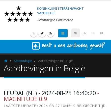
KONINKLIJKE STERRENWACHT
VAN BELGIË
Seismologie-Gravimetrie
NL
EN
FR
DE
Heeft u een aardbeving gevoeld?
Seismologie
Aardbevingen in België
Homepage
Aardbevingen in België
LEUDAL (NL) - 2024-08-25 16:40:20
-
MAGNITUDE 0.9
LAATSTE UPDATE : 2024-08-27 10:45:19 BELGISCHE TIJD