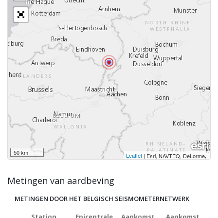
50 km
Leaflet
|
,
Esri, NAVTEQ, DeLorme
Metingen van aardbeving
METINGEN DOOR HET BELGISCH SEISMOMETERNETWERK
Station
Epicentrale
Aankomst
Aankomst