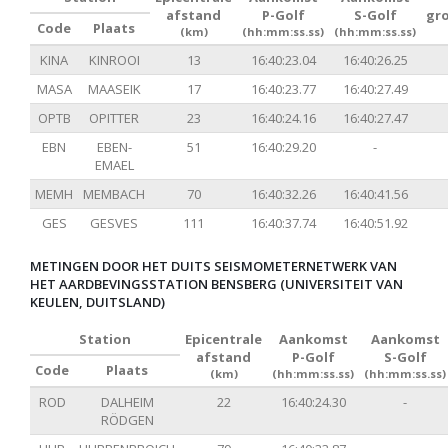
afstand
P-Golf
S-Golf
gr
Code
Plaats
(km)
(hh:mm:ss.ss)
(hh:mm:ss.ss)
KINA
KINROOI
13
16:40:23.04
16:40:26.25
MASA
MAASEIK
17
16:40:23.77
16:40:27.49
OPTB
OPITTER
23
16:40:24.16
16:40:27.47
EBN
EBEN-
51
16:40:29.20
-
EMAEL
MEMH
MEMBACH
70
16:40:32.26
16:40:41.56
GES
GESVES
111
16:40:37.74
16:40:51.92
METINGEN DOOR HET DUITS SEISMOMETERNETWERK VAN
HET AARDBEVINGSSTATION BENSBERG (UNIVERSITEIT VAN
KEULEN, DUITSLAND)
Station
Epicentrale
Aankomst
Aankomst
afstand
P-Golf
S-Golf
Code
Plaats
(km)
(hh:mm:ss.ss)
(hh:mm:ss.ss)
ROD
DALHEIM
22
16:40:24.30
-
RÖDGEN