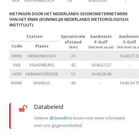
HUP
HUPPENBROICH
79
16:40:33.87
-
METINGEN DOOR HET NEDERLANDS SEISMOMETERNETWERK
VAN HET KNMI (KONINKLIJK NEDERLANDS METEOROLOGISCH
INSTITUUT)
Station
Epicentrale
Aankomst
Aankoms
afstand
P-Golf
S-Golf
Code
Plaats
(km)
(hh:mm:ss.ss)
(hh:mm:ss.s
HRKB
HERKENBOSCH
20
-
16:40:27.2
VKB
VALKENBURG
42
16:40:27.27
-
HGN
HEIMANSGROEVE
53
16:40:28.68
-
MAME
MAMELIS
49
-
16:40:34.7
Databeleid
Gelieve
dit bericht
te lezen voor meer informatie
over ons gegevensbeleid.