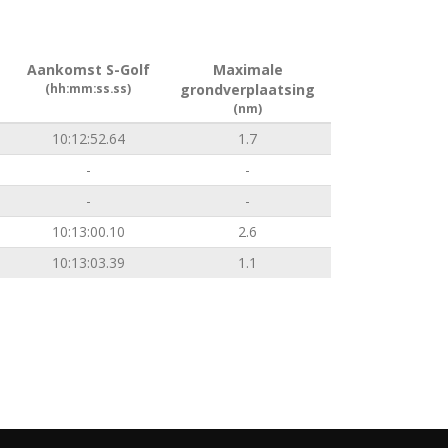
Aankomst S-Golf
Maximale
(hh:mm:ss.ss)
grondverplaatsing
(nm)
10:12:52.64
1.7
-
-
-
-
10:13:00.10
2.6
10:13:03.39
1.1