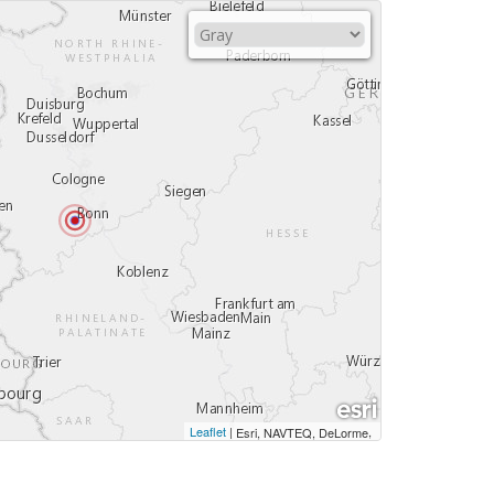
Leaflet
|
,
Esri, NAVTEQ, DeLorme