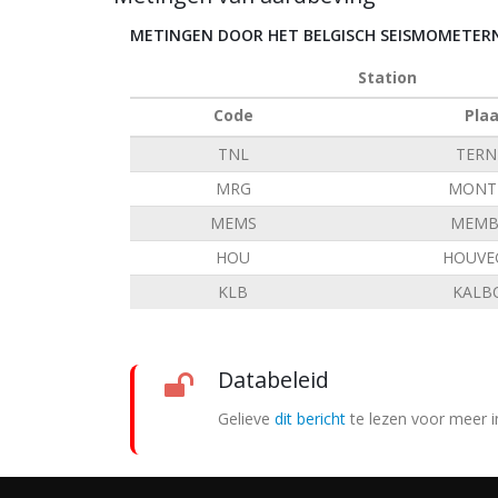
METINGEN DOOR HET BELGISCH SEISMOMETE
Station
Code
Pla
TNL
TERN
MRG
MONT 
MEMS
MEMB
HOU
HOUVE
KLB
KALB
Databeleid
Gelieve
dit bericht
te lezen voor meer i