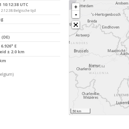
1 10:12:38 UTC
+
2:12:38 Belgische tijd
-
ng
 (DE)
 6.926° E
id ± 2.0 km
 km
elgium)
50 km