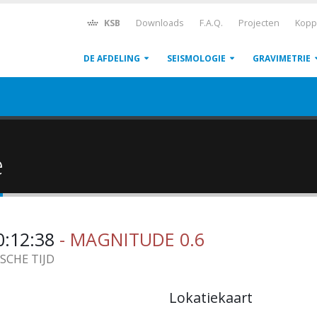
KSB
Downloads
F.A.Q.
Projecten
Kopp
DE AFDELING
SEISMOLOGIE
GRAVIMETRIE
ë
0:12:38
- MAGNITUDE 0.6
ISCHE TIJD
Lokatiekaart