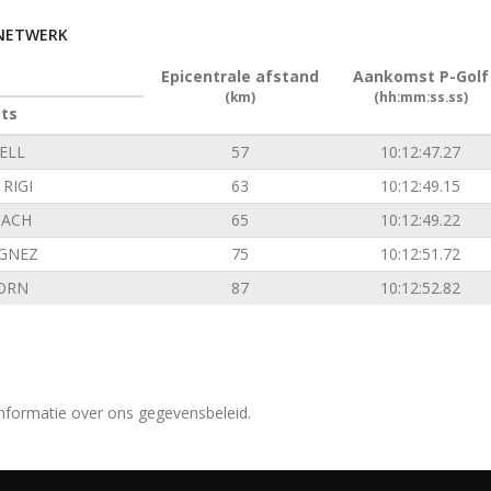
RNETWERK
Epicentrale afstand
Aankomst P-Golf
(km)
(hh:mm:ss.ss)
ats
ELL
57
10:12:47.27
RIGI
63
10:12:49.15
ACH
65
10:12:49.22
GNEZ
75
10:12:51.72
ORN
87
10:12:52.82
nformatie over ons gegevensbeleid.