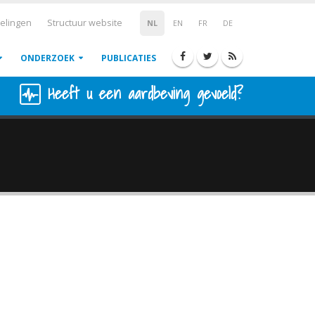
elingen
Structuur website
NL
EN
FR
DE
ONDERZOEK
PUBLICATIES
Heeft u een aardbeving gevoeld?