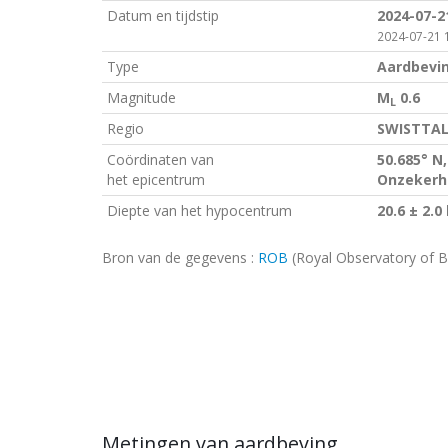
Datum en tijdstip
2024-07-2
2024-07-21 1
Type
Aardbevi
Magnitude
M
0.6
L
Regio
SWISTTAL
Coördinaten van
50.685° N,
het epicentrum
Onzekerhe
Diepte van het hypocentrum
20.6 ± 2.0
Bron van de gegevens :
ROB
(Royal Observatory of B
Metingen van aardbeving