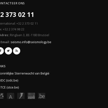
ONTACTEER ONS
2 373 02 11
ternational: +32 2 373 02 11
x: +32 2 374 98 22
Adres:
Ringlaan 3, BE-1180 Brussel
Email:
seismo.info@seismology.be
INKS
Koninklijke Sterrenwacht van België
IDC (sidc.be)
TCE (stce.be)