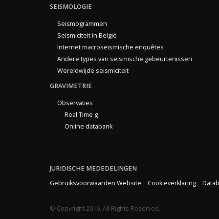
SEISMOLOGIE
Seismogrammen
Seismiciteit in België
Internet macroseismische enquêtes
Andere types van seismische gebeurtenissen
Wereldwijde seismiciteit
GRAVIMETRIE
Observaties
Real Time g
Online databank
JURIDISCHE MEDEDELINGEN
Gebruiksvoorwaarden Website
Cookieverklaring
Datab
© Copyright 2016. All Rights Reserved.