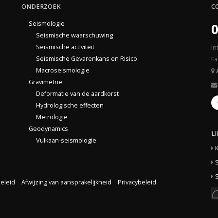
ONDERZOEK
C
Seismologie
0
Seismische waarschuwing
Seismische activiteit
In
Seismische Gevarenkans en Risico
Fa
Macroseismologie
Gravimetrie
Deformatie van de aardkorst
Hydrologische effecten
Metrologie
Geodynamics
L
Vulkaan-seismologie
S
S
eleid
Afwijzing van aansprakelijkheid
Privacybeleid