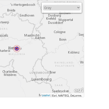
Leaflet
|
,
Esri, NAVTEQ, DeLorme