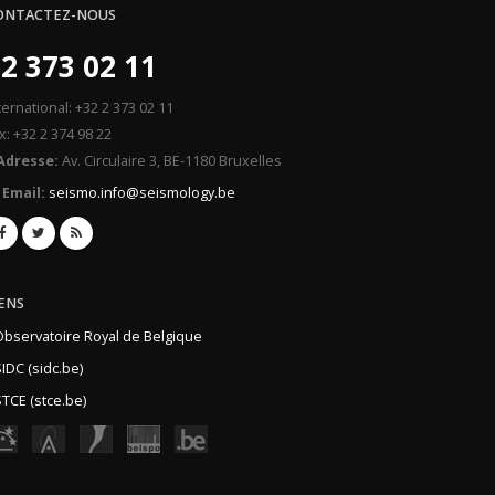
ONTACTEZ-NOUS
2 373 02 11
ternational: +32 2 373 02 11
x: +32 2 374 98 22
Adresse:
Av. Circulaire 3, BE-1180 Bruxelles
Email:
seismo.info@seismology.be
IENS
Observatoire Royal de Belgique
IDC (sidc.be)
TCE (stce.be)