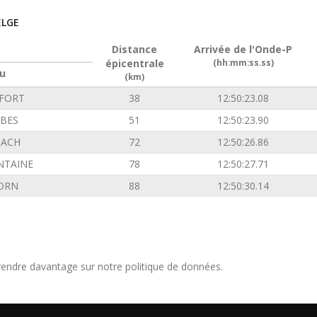
ELGE
Distance
Arrivée de l'Onde-P
épicentrale
(hh:mm:ss.ss)
u
(km)
FORT
38
12:50:23.08
BES
51
12:50:23.90
ACH
72
12:50:26.86
NTAINE
78
12:50:27.71
ORN
88
12:50:30.14
endre davantage sur notre politique de données.