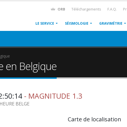
ORB
Téléchargements
F.A.Q.
Pr
LE SERVICE
SÉISMOLOGIE
GRAVIMÉTRIE
gique
e en Belgique
2:50:14
- MAGNITUDE 1.3
9 HEURE BELGE
Carte de localisation