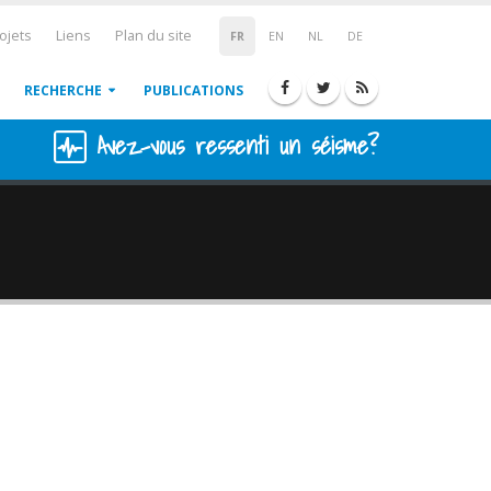
ojets
Liens
Plan du site
FR
EN
NL
DE
RECHERCHE
PUBLICATIONS
Avez-vous ressenti un séisme?