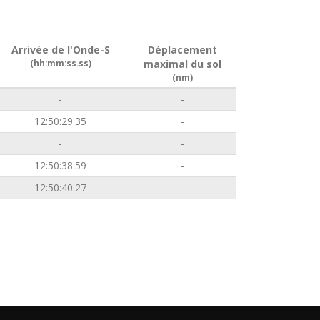
Arrivée de l'Onde-S
Déplacement
(hh:mm:ss.ss)
maximal du sol
(nm)
-
-
12:50:29.35
-
-
-
12:50:38.59
-
12:50:40.27
-