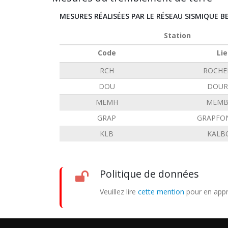
MESURES RÉALISÉES PAR LE RÉSEAU SISMIQUE B
Station
Code
Lie
RCH
ROCHE
DOU
DOUR
MEMH
MEMB
GRAP
GRAPFO
KLB
KALB
Politique de données
Veuillez lire
cette mention
pour en appr