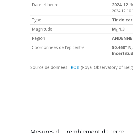
Date et heure
2024-12-1
2024-12-10 
Type
Tir de car
Magnitude
M
1.3
L
Région
ANDENNE 
Coordonnées de l'épicentre
50.468° N,
Incertitu
Source de données :
ROB
(Royal Observatory of Bel
Mesures du tremblement de terre