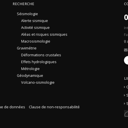
RECHERCHE
C
Séismologie
0
Alerte sismique
Activité sismique
In
Aléas et risques sismiques
Fa
Macrosismologie
Gravimétrie
Déformations crustales
Effets hydrologiques
Métrologie
Géodynamique
L
Volcano-sismologie
S
S
que de données
Clause de non-responsabilité