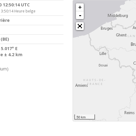
0 12:50:14 UTC
+
13:50:14 Heure belge
-
rière
(BE)
 5.017° E
de ± 4.2 km
gium)
50 km