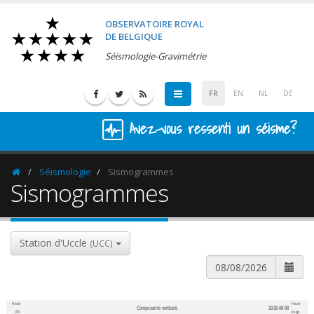
OBSERVATOIRE ROYAL
DE BELGIQUE
Séismologie-Gravimétrie
FR
EN
NL
DE
Avez-vous ressenti un séisme?
Séismologie
Sismogrammes
Homepage
Sismogrammes
Station d'Uccle
(UCC)
Heure
Heure
Composante verticale
2026-08-08
600
1,200
UTC
belge