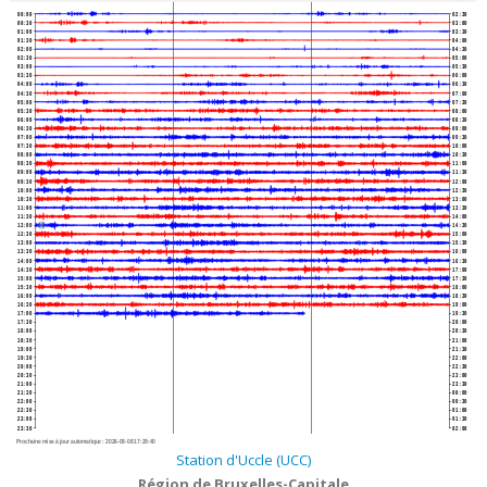
00:00
02:30
00:30
03:00
01:00
03:30
01:30
04:00
02:00
04:30
02:30
05:00
03:00
05:30
03:30
06:00
04:00
06:30
04:30
07:00
05:00
07:30
05:30
08:00
06:00
08:30
06:30
09:00
07:00
09:30
07:30
10:00
08:00
10:30
08:30
11:00
09:00
11:30
09:30
12:00
10:00
12:30
10:30
13:00
11:00
13:30
11:30
14:00
12:00
14:30
12:30
15:00
13:00
15:30
13:30
16:00
14:00
16:30
14:30
17:00
15:00
17:30
15:30
18:00
16:00
18:30
16:30
19:00
17:00
19:30
17:30
20:00
18:00
20:30
18:30
21:00
19:00
21:30
19:30
22:00
20:00
22:30
20:30
23:00
21:00
23:30
21:30
00:00
22:00
00:30
22:30
01:00
23:00
01:30
23:30
02:00
Prochaine mise à jour automatique :
2026-08-08 17:29:40
Station d'Uccle (UCC)
Région de Bruxelles-Capitale