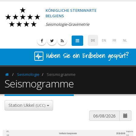
KÖNIGLICHE STERNWARTE
BELGIENS
Seismologie-Gravimetrie
DE
EN
FR
NL
Haben Sie ein Erdbeben gespürt?
Seismologie
Seismogramme
Homepage
Seismogramme
Station Ukkel
(UCC)
UTC
Belgischer
Vertikale Komponente
2026-08-06
600
1,200
Zeit
Zeit