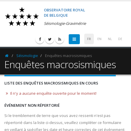
OBSERVATOIRE ROYAL
DE BELGIQUE
Séismologie-Gravimétrie
FR
EN
NL
DE
Séismologie
Enquêtes macrosismiques
Homepage
Enquêtes macrosismiques
LISTE DES ENQUÊTES MACROSISMIQUES EN COURS
Il n'y a aucune enquête ouverte pour le moment!
ÉVÉNEMENT NON RÉPERTORIÉ
Si le tremblement de terre que vous avez ressenti n'est pas
répertorié dans la liste ci-dessus, veuillez compléter ce formulaire
en veillant à spécifier les date et heure correctes de cet événement: