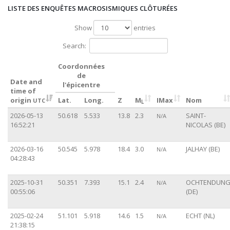
LISTE DES ENQUÊTES MACROSISMIQUES CLÔTURÉES
Show
entries
Search:
Coordonnées
de
Date and
l'épicentre
time of
origin
Lat.
Long.
Z
M
IMax
Nom
UTC
L
2026-05-13
50.618
5.533
13.8
2.3
SAINT-
N/A
16:52:21
NICOLAS (BE)
2026-03-16
50.545
5.978
18.4
3.0
JALHAY (BE)
N/A
04:28:43
2025-10-31
50.351
7.393
15.1
2.4
OCHTENDUN
N/A
00:55:06
(DE)
2025-02-24
51.101
5.918
14.6
1.5
ECHT (NL)
N/A
21:38:15