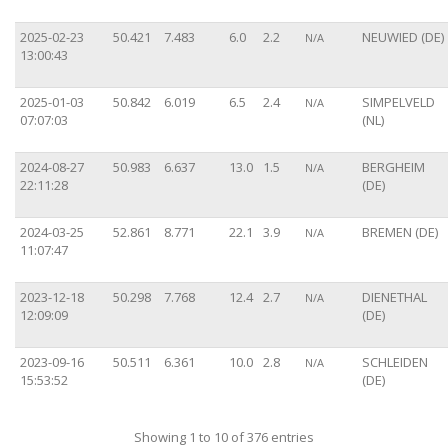
2025-02-23
50.421
7.483
6.0
2.2
NEUWIED (DE)
N/A
13:00:43
2025-01-03
50.842
6.019
6.5
2.4
SIMPELVELD
N/A
07:07:03
(NL)
2024-08-27
50.983
6.637
13.0
1.5
BERGHEIM
N/A
22:11:28
(DE)
2024-03-25
52.861
8.771
22.1
3.9
BREMEN (DE)
N/A
11:07:47
2023-12-18
50.298
7.768
12.4
2.7
DIENETHAL
N/A
12:09:09
(DE)
2023-09-16
50.511
6.361
10.0
2.8
SCHLEIDEN
N/A
15:53:52
(DE)
Showing 1 to 10 of 376 entries