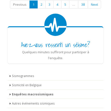
Previous
1
2
3
4
5
…
38
Next
Avez-vous ressenti un séisme?
Quelques minutes suffiront pour participer à
l'enquête.
Sismogrammes
Sismicité en Belgique
Enquêtes macrosismiques
Autres événements sismiques