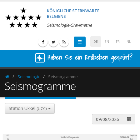
KÖNIGLICHE STERNWARTE
BELGIENS
Seismologie-Gravimetrie
DE
EN
FR
NL
Haben Sie ein Erdbeben gespürt?
Seismologie
Seismogramme
Homepage
Seismogramme
Station Ukkel
(UCC)
UTC
Belgischer
Vertikale Komponente
2026-08-09
600
1,200
Zeit
Zeit