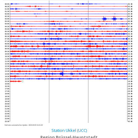
00:00
02:30
00:30
03:00
01:00
03:30
01:30
04:00
02:00
04:30
02:30
05:00
03:00
05:30
03:30
06:00
04:00
06:30
04:30
07:00
05:00
07:30
05:30
08:00
06:00
08:30
06:30
09:00
07:00
09:30
07:30
10:00
08:00
10:30
08:30
11:00
09:00
11:30
09:30
12:00
10:00
12:30
10:30
13:00
11:00
13:30
11:30
14:00
12:00
14:30
12:30
15:00
13:00
15:30
13:30
16:00
14:00
16:30
14:30
17:00
15:00
17:30
15:30
18:00
16:00
18:30
16:30
19:00
17:00
19:30
17:30
20:00
18:00
20:30
18:30
21:00
19:00
21:30
19:30
22:00
20:00
22:30
20:30
23:00
21:00
23:30
21:30
00:00
22:00
00:30
22:30
01:00
23:00
01:30
23:30
02:00
Nächstes automatisches Update :
2026-08-09 15:41:40
Station Ukkel (UCC)
Region Brüssel-Hauptstadt