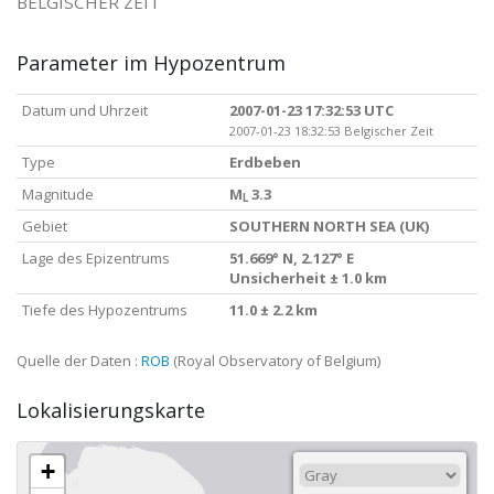
BELGISCHER ZEIT
Parameter im Hypozentrum
Datum und Uhrzeit
2007-01-23 17:32:53 UTC
2007-01-23 18:32:53 Belgischer Zeit
Type
Erdbeben
Magnitude
M
3.3
L
Gebiet
SOUTHERN NORTH SEA (UK)
Lage des Epizentrums
51.669° N, 2.127° E
Unsicherheit ± 1.0 km
Tiefe des Hypozentrums
11.0 ± 2.2 km
Quelle der Daten :
ROB
(Royal Observatory of Belgium)
Lokalisierungskarte
+