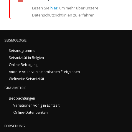
Lesen Sie
hier
, um mehr über unsere
Datenschutzrichtlinien zu erfahren.
SEISMOLOGIE
Seismogramme
Seismizität in Belgien
Online Befragung
Andere Arten von seismischen Ereignissen
Weltweite Seismizität
GRAVIMETRIE
Beobachtungen
Variationen von g in Echtzeit
Online-Datenbanken
FORSCHUNG