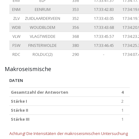
ENV
ELP
336
17:33:41.37
17:34:17.
ENM
EENRUM
353
17:33:42.83
17:34:19.
ZLV
ZUIDLAARDERVEEN
352
17:33:43.05
17:34:19.
WDB
WOUDBLOEM
356
17:33:43.68
17:34:20.
VLW
VLAGTWEDDE
368
17:33:45.57
17:34:23.
FSW
FINSTERWOLDE
380
17:33:46.45
17:34:25.
RDC
ROLDUC(2)
290
-
17:34:07.
Makroseismische
DATEN
Gesamtzahl der Antworten
4
Stärke I
2
Stärke II
1
Stärke III
1
Achtung! Die Intensitäten der makroseismischen Untersuchung