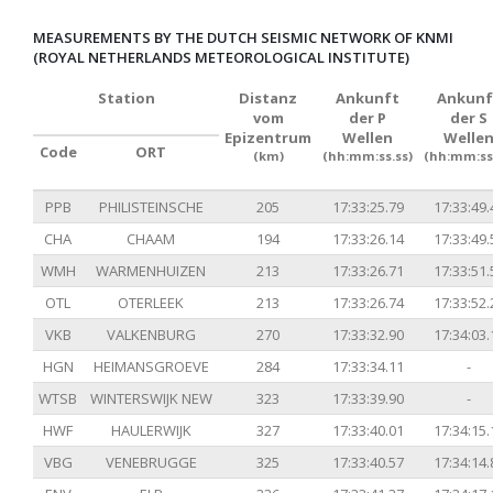
MEASUREMENTS BY THE DUTCH SEISMIC NETWORK OF KNMI
(ROYAL NETHERLANDS METEOROLOGICAL INSTITUTE)
Station
Distanz
Ankunft
Ankunf
vom
der P
der S
Epizentrum
Wellen
Welle
Code
ORT
(km)
(hh:mm:ss.ss)
(hh:mm:ss
PPB
PHILISTEINSCHE
205
17:33:25.79
17:33:49.
CHA
CHAAM
194
17:33:26.14
17:33:49.
WMH
WARMENHUIZEN
213
17:33:26.71
17:33:51.
OTL
OTERLEEK
213
17:33:26.74
17:33:52.
VKB
VALKENBURG
270
17:33:32.90
17:34:03.
HGN
HEIMANSGROEVE
284
17:33:34.11
-
WTSB
WINTERSWIJK NEW
323
17:33:39.90
-
HWF
HAULERWIJK
327
17:33:40.01
17:34:15.
VBG
VENEBRUGGE
325
17:33:40.57
17:34:14.