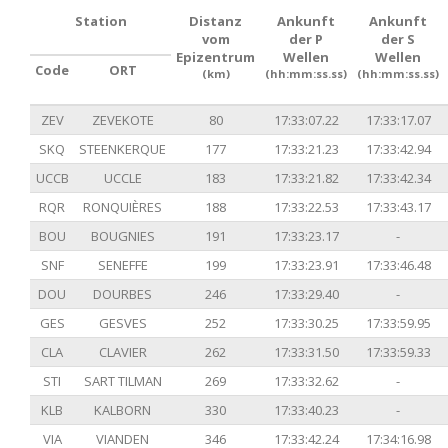
Station
Distanz
Ankunft
Ankunft
vom
der P
der S
Epizentrum
Wellen
Wellen
Code
ORT
(km)
(hh:mm:ss.ss)
(hh:mm:ss.ss)
ZEV
ZEVEKOTE
80
17:33:07.22
17:33:17.07
SKQ
STEENKERQUE
177
17:33:21.23
17:33:42.94
UCCB
UCCLE
183
17:33:21.82
17:33:42.34
RQR
RONQUIÈRES
188
17:33:22.53
17:33:43.17
BOU
BOUGNIES
191
17:33:23.17
-
SNF
SENEFFE
199
17:33:23.91
17:33:46.48
DOU
DOURBES
246
17:33:29.40
-
GES
GESVES
252
17:33:30.25
17:33:59.95
CLA
CLAVIER
262
17:33:31.50
17:33:59.33
STI
SART TILMAN
269
17:33:32.62
-
KLB
KALBORN
330
17:33:40.23
-
VIA
VIANDEN
346
17:33:42.24
17:34:16.98