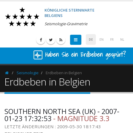
KÖNIGLICHE STERNWARTE
BELGIENS
Seismologie-Gravimetrie
DE
EN
FR
NL
Haben Sie ein Erdbeben gespürt?
Seismologie
Erdbeben in Belgien
Homepage
Erdbeben in Belgien
SOUTHERN NORTH SEA (UK) - 2007-
01-23 17:32:53
- MAGNITUDE 3.3
LETZTE ÄNDERUNGEN : 2009-05-30 18:17:43