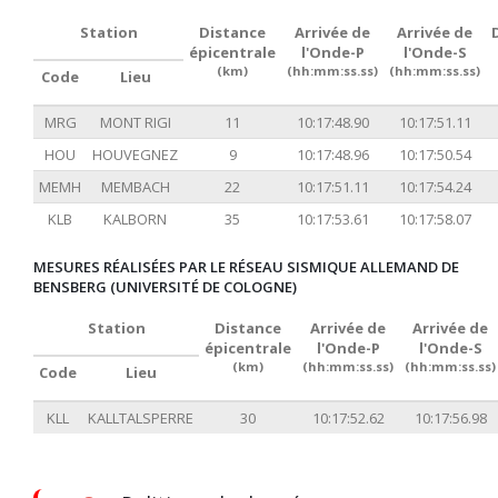
Station
Distance
Arrivée de
Arrivée de
épicentrale
l'Onde-P
l'Onde-S
(km)
(hh:mm:ss.ss)
(hh:mm:ss.ss)
Code
Lieu
MRG
MONT RIGI
11
10:17:48.90
10:17:51.11
HOU
HOUVEGNEZ
9
10:17:48.96
10:17:50.54
MEMH
MEMBACH
22
10:17:51.11
10:17:54.24
KLB
KALBORN
35
10:17:53.61
10:17:58.07
MESURES RÉALISÉES PAR LE RÉSEAU SISMIQUE ALLEMAND DE
BENSBERG (UNIVERSITÉ DE COLOGNE)
Station
Distance
Arrivée de
Arrivée de
épicentrale
l'Onde-P
l'Onde-S
(km)
(hh:mm:ss.ss)
(hh:mm:ss.ss)
Code
Lieu
KLL
KALLTALSPERRE
30
10:17:52.62
10:17:56.98