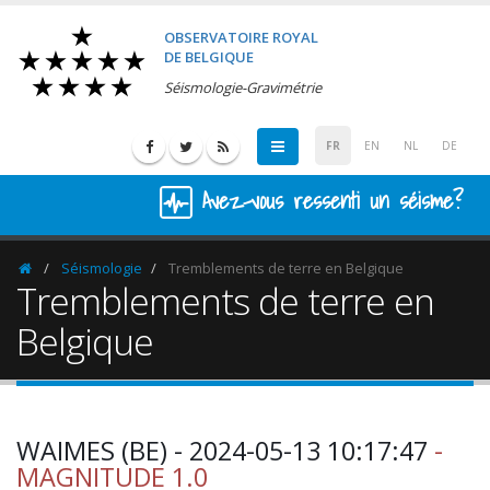
OBSERVATOIRE ROYAL
DE BELGIQUE
Séismologie-Gravimétrie
FR
EN
NL
DE
Avez-vous ressenti un séisme?
Séismologie
Tremblements de terre en Belgique
Homepage
Tremblements de terre en
Belgique
WAIMES (BE) - 2024-05-13 10:17:47
-
MAGNITUDE 1.0