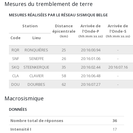
Mesures du tremblement de terre
MESURES RÉALISÉES PAR LE RÉSEAU SISMIQUE BELGE
Station
Distance
Arrivée de
Arrivée de
épicentrale
l'Onde-P
l'Onde-S
(km)
(hh:mm:ss.ss)
(hh:mm:ss.ss)
Code
Lieu
RQR
RONQUIÈRES
25
20:16:00.94
-
SNF
SENEFFE
26
20:16:01.06
-
SKQ
STEENKERQUE
35
20:16:02.44
20:16:07.16
CLA
CLAVIER
58
20:16:06.48
-
DOU
DOURBES
62
20:16:07.27
-
Macrosismique
DONNÉES
Nombre total de réponses
36
Intensité I
17