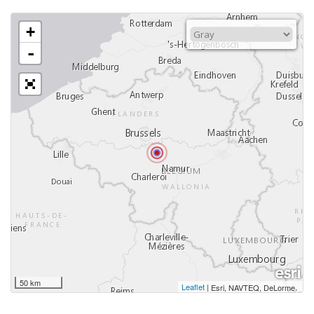
+
-
50 km
Leaflet
|
,
Esri, NAVTEQ, DeLorme