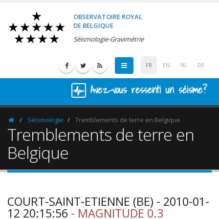
OBSERVATOIRE ROYAL
DE BELGIQUE
Séismologie-Gravimétrie
FR
EN
NL
DE
Avez-vous ressenti un séisme?
Séismologie
Tremblements de terre en Belgique
Homepage
Tremblements de terre en
Belgique
COURT-SAINT-ETIENNE (BE) - 2010-01-
12 20:15:56
- MAGNITUDE 0.3