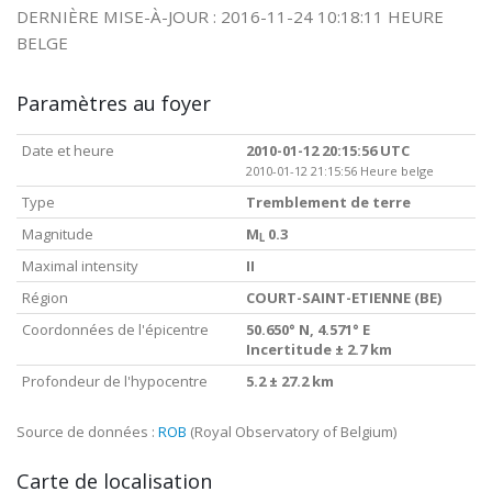
DERNIÈRE MISE-À-JOUR : 2016-11-24 10:18:11 HEURE
BELGE
Paramètres au foyer
Date et heure
2010-01-12 20:15:56 UTC
2010-01-12 21:15:56 Heure belge
Type
Tremblement de terre
Magnitude
M
0.3
L
Maximal intensity
II
Région
COURT-SAINT-ETIENNE (BE)
Coordonnées de l'épicentre
50.650° N, 4.571° E
Incertitude ± 2.7 km
Profondeur de l'hypocentre
5.2 ± 27.2 km
Source de données :
ROB
(Royal Observatory of Belgium)
Carte de localisation