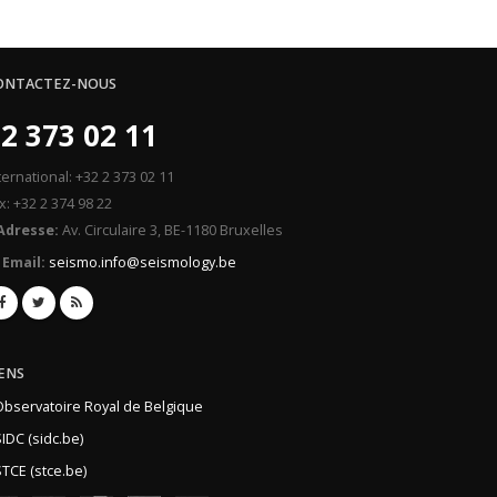
ONTACTEZ-NOUS
2 373 02 11
ternational: +32 2 373 02 11
x: +32 2 374 98 22
Adresse:
Av. Circulaire 3, BE-1180 Bruxelles
Email:
seismo.info@seismology.be
IENS
Observatoire Royal de Belgique
IDC (sidc.be)
TCE (stce.be)