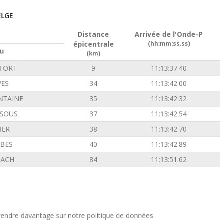
ELGE
Distance
Arrivée de l'Onde-P
épicentrale
(hh:mm:ss.ss)
u
(km)
FORT
9
11:13:37.40
VES
34
11:13:42.00
NTAINE
35
11:13:42.32
SOUS
37
11:13:42.54
IER
38
11:13:42.70
BES
40
11:13:42.89
ACH
84
11:13:51.62
endre davantage sur notre politique de données.