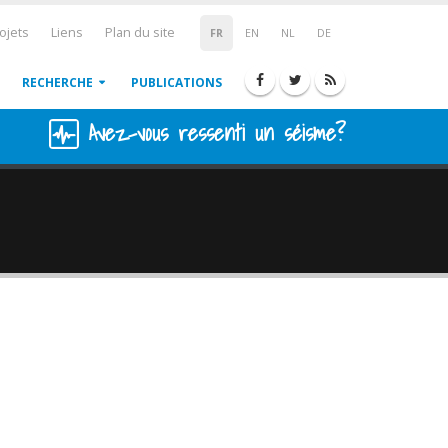
ojets
Liens
Plan du site
FR
EN
NL
DE
RECHERCHE
PUBLICATIONS
Avez-vous ressenti un séisme?