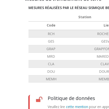
MESURES RÉALISÉES PAR LE RÉSEAU SISMIQUE B
Station
Code
Lie
RCH
ROCHE
GES
GES
GRAP
GRAPFO
MRD
MARED
CLA
CLAV
DOU
DOUR
MEMH
MEMB
Politique de données
Veuillez lire
cette mention
pour en appr