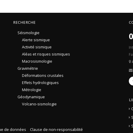
RECHERCHE
C
Séismologie
0
Alerte sismique
Activité sismique
In
Aléas et risques sismiques
Fa
Macrosismologie
Gravimétrie
Déformations crustales
Effets hydrologiques
Métrologie
Géodynamique
L
Volcano-sismologie
S
S
que de données
Clause de non-responsabilité