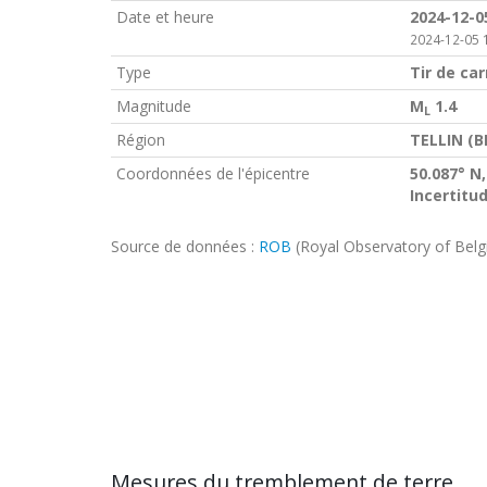
Date et heure
2024-12-0
2024-12-05 
Type
Tir de car
Magnitude
M
1.4
L
Région
TELLIN (B
Coordonnées de l'épicentre
50.087° N,
Incertitu
Source de données :
ROB
(Royal Observatory of Bel
Mesures du tremblement de terre