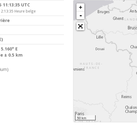
5 11:13:35 UTC
+
12:13:35 Heure belge
-
rière
E)
 5.160° E
de ± 0.5 km
gium)
50 km