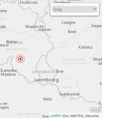
Leaflet
|
,
Esri, NAVTEQ, DeLorme