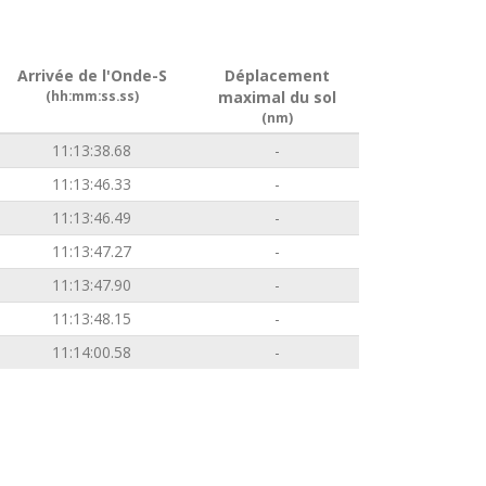
Arrivée de l'Onde-S
Déplacement
(hh:mm:ss.ss)
maximal du sol
(nm)
11:13:38.68
-
11:13:46.33
-
11:13:46.49
-
11:13:47.27
-
11:13:47.90
-
11:13:48.15
-
11:14:00.58
-