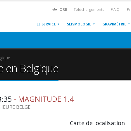
ORB
Téléchargements
F.A.Q.
Pr
LE SERVICE
SÉISMOLOGIE
GRAVIMÉTRIE
gique
e en Belgique
3:35
- MAGNITUDE 1.4
1 HEURE BELGE
Carte de localisation