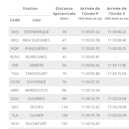
Station
Distance
Arrivée de
Arrivée de
épicentrale
l'Onde-P
l'Onde-S
(km)
(hh:mm:ss.ss)
(hh:mm:ss.ss)
Code
Lieu
SKQ
STEENKERQUE
38
11:30:01.02
11:30:06.22
BRQ
BRACQUEGNIES
47
11:30:02.08
11:30:08.48
RQR
RONQUIÈRES
49
11:30:02.35
11:30:09.25
BLRG
BLAREGNIES
43
11:30:02.81
-
SNF
SENEFFE
56
11:30:03.42
11:30:11.85
TGA
TANGISSART
70
11:30:05.88
11:30:15.54
OSTB
OOSTENDE
76
11:30:07.33
-
MRD
MAREDSOUS
96
11:30:10.36
-
DOU
DOURBES
98
11:30:10.75
11:30:23.94
GES
GESVES
114
11:30:13.62
11:30:29.00
CLA
CLAVIER
128
11:30:15.78
11:30:33.39
RCH
ROCHEFORT
133
11:30:16.47
-