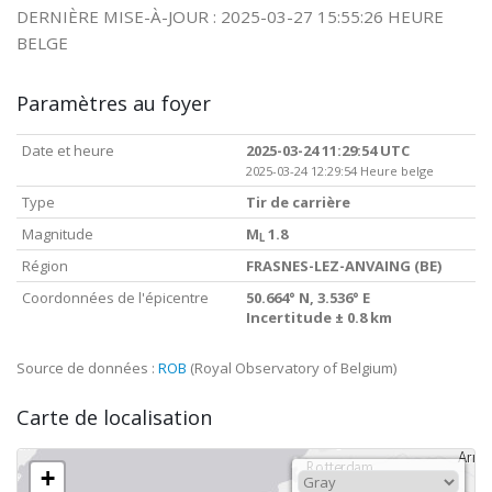
DERNIÈRE MISE-À-JOUR : 2025-03-27 15:55:26 HEURE
BELGE
Paramètres au foyer
Date et heure
2025-03-24 11:29:54 UTC
2025-03-24 12:29:54 Heure belge
Type
Tir de carrière
Magnitude
M
1.8
L
Région
FRASNES-LEZ-ANVAING (BE)
Coordonnées de l'épicentre
50.664° N, 3.536° E
Incertitude ± 0.8 km
Source de données :
ROB
(Royal Observatory of Belgium)
Carte de localisation
+