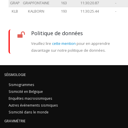
GRAP
GRAPFONTAINE
163
11:30:20.87
-
KLB
KALBORN
193
11:30:25.44
-
Politique de données
Veuillez lire
cette mention
pour en apprendre
davantage sur notre politique de données.
SÉISMOLOGIE
Sismogrammes
Sismicité en Belgique
Enquêtes macrosismiques
Autres événements sismiques
Sismicité dans le monde
GRAVIMÉTRIE