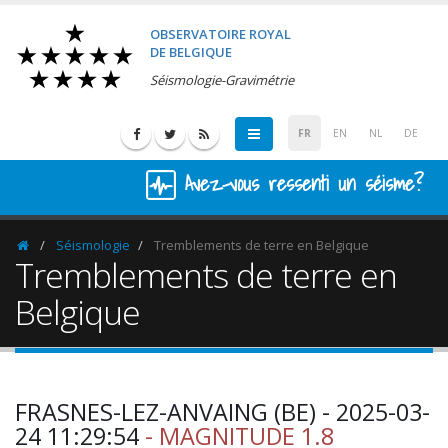
OBSERVATOIRE ROYAL
DE BELGIQUE
Séismologie-Gravimétrie
FR
EN
NL
DE
Avez-vous ressenti un séisme?
Séismologie
Tremblements de terre en Belgique
Homepage
Tremblements de terre en
Belgique
FRASNES-LEZ-ANVAING (BE) - 2025-03-
24 11:29:54
- MAGNITUDE 1.8