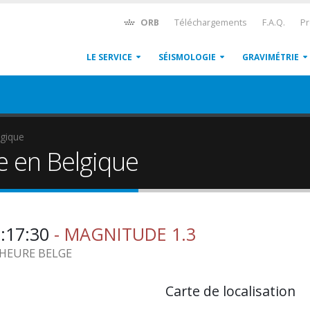
ORB
Téléchargements
F.A.Q.
Pr
LE SERVICE
SÉISMOLOGIE
GRAVIMÉTRIE
gique
e en Belgique
0:17:30
- MAGNITUDE 1.3
8 HEURE BELGE
Carte de localisation