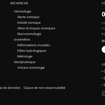
RECHERCHE
C
Séismologie
0
Alerte sismique
Activité sismique
In
Aléas et risques sismiques
Fa
Macrosismologie
Gravimétrie
Déformations crustales
Effets hydrologiques
Métrologie
Géodynamique
L
Volcano-sismologie
S
S
que de données
Clause de non-responsabilité