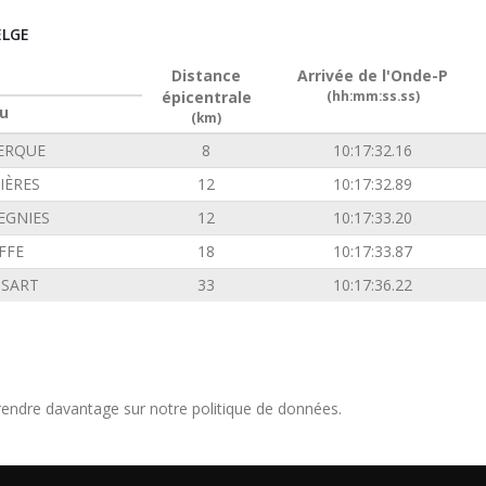
ELGE
Distance
Arrivée de l'Onde-P
épicentrale
(hh:mm:ss.ss)
u
(km)
ERQUE
8
10:17:32.16
IÈRES
12
10:17:32.89
EGNIES
12
10:17:33.20
FFE
18
10:17:33.87
SSART
33
10:17:36.22
endre davantage sur notre politique de données.