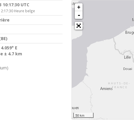
3 10:17:30 UTC
+
12:17:30 Heure belge
-
rière
(BE)
 4.059° E
de ± 4.7 km
gium)
50 km