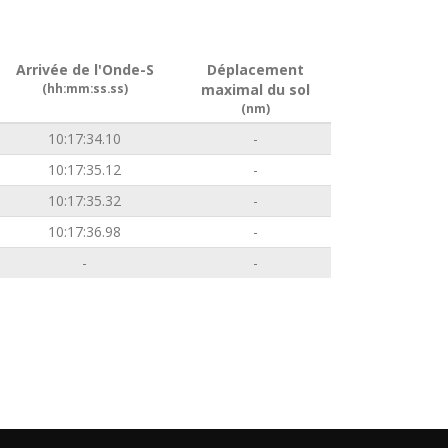
Arrivée de l'Onde-S
Déplacement
(hh:mm:ss.ss)
maximal du sol
(nm)
10:17:34.10
-
10:17:35.12
-
10:17:35.32
-
10:17:36.98
-
-
-