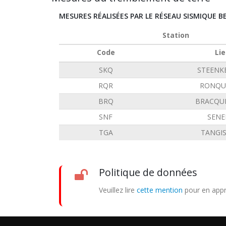
MESURES RÉALISÉES PAR LE RÉSEAU SISMIQUE B
Station
Code
Lie
SKQ
STEENK
RQR
RONQU
BRQ
BRACQU
SNF
SENE
TGA
TANGI
Politique de données
Veuillez lire
cette mention
pour en appr