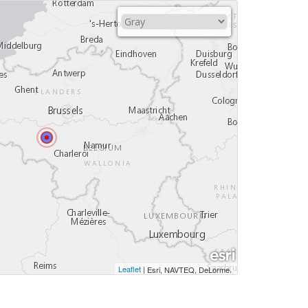
Leaflet
|
,
Esri, NAVTEQ, DeLorme