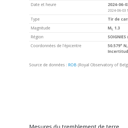
Date et heure
2024-06-0
2024-06-03 
Type
Tir de car
Magnitude
M
1.3
L
Région
SOIGNIES 
Coordonnées de l'épicentre
50.579° N,
Incertitu
Source de données :
ROB
(Royal Observatory of Bel
Mesures du tremblement de terre