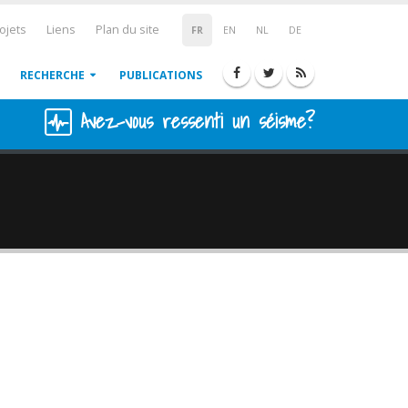
ojets
Liens
Plan du site
FR
EN
NL
DE
RECHERCHE
PUBLICATIONS
Avez-vous ressenti un séisme?