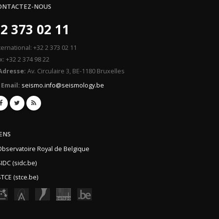
ONTACTEZ-NOUS
2 373 02 11
ternational: +32 2 373 02 11
x: +32 2 374 98 22
Adresse:
Av. Circulaire 3, BE-1180 Bruxelles
Email:
seismo.info@seismology.be
IENS
Observatoire Royal de Belgique
IDC (sidc.be)
TCE (stce.be)