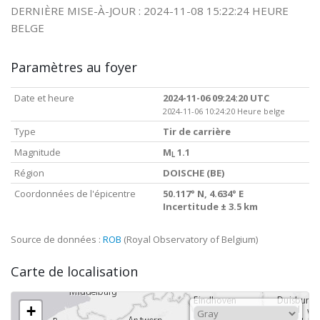
DERNIÈRE MISE-À-JOUR : 2024-11-08 15:22:24 HEURE
BELGE
Paramètres au foyer
Date et heure
2024-11-06 09:24:20 UTC
2024-11-06 10:24:20 Heure belge
Type
Tir de carrière
Magnitude
M
1.1
L
Région
DOISCHE (BE)
Coordonnées de l'épicentre
50.117° N, 4.634° E
Incertitude ± 3.5 km
Source de données :
ROB
(Royal Observatory of Belgium)
Carte de localisation
+