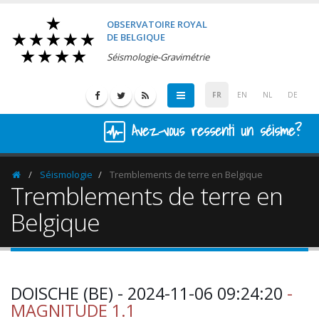
OBSERVATOIRE ROYAL
DE BELGIQUE
Séismologie-Gravimétrie
FR
EN
NL
DE
Avez-vous ressenti un séisme?
Séismologie
Tremblements de terre en Belgique
Homepage
Tremblements de terre en
Belgique
DOISCHE (BE) - 2024-11-06 09:24:20
-
MAGNITUDE 1.1