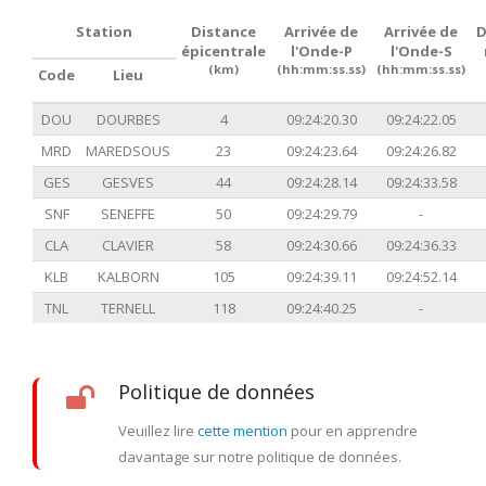
Station
Distance
Arrivée de
Arrivée de
D
épicentrale
l'Onde-P
l'Onde-S
(km)
(hh:mm:ss.ss)
(hh:mm:ss.ss)
Code
Lieu
DOU
DOURBES
4
09:24:20.30
09:24:22.05
MRD
MAREDSOUS
23
09:24:23.64
09:24:26.82
GES
GESVES
44
09:24:28.14
09:24:33.58
SNF
SENEFFE
50
09:24:29.79
-
CLA
CLAVIER
58
09:24:30.66
09:24:36.33
KLB
KALBORN
105
09:24:39.11
09:24:52.14
TNL
TERNELL
118
09:24:40.25
-
Politique de données
Veuillez lire
cette mention
pour en apprendre
davantage sur notre politique de données.