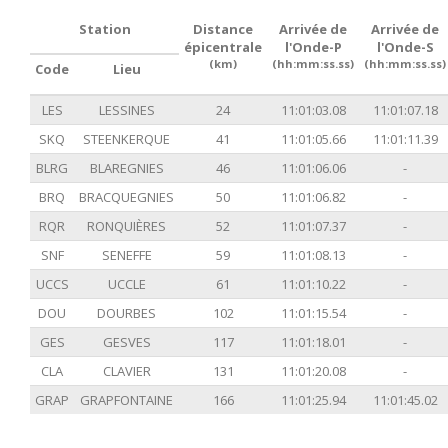
Station
Distance
Arrivée de
Arrivée de
épicentrale
l'Onde-P
l'Onde-S
(km)
(hh:mm:ss.ss)
(hh:mm:ss.ss)
Code
Lieu
LES
LESSINES
24
11:01:03.08
11:01:07.18
SKQ
STEENKERQUE
41
11:01:05.66
11:01:11.39
BLRG
BLAREGNIES
46
11:01:06.06
-
BRQ
BRACQUEGNIES
50
11:01:06.82
-
RQR
RONQUIÈRES
52
11:01:07.37
-
SNF
SENEFFE
59
11:01:08.13
-
UCCS
UCCLE
61
11:01:10.22
-
DOU
DOURBES
102
11:01:15.54
-
GES
GESVES
117
11:01:18.01
-
CLA
CLAVIER
131
11:01:20.08
-
GRAP
GRAPFONTAINE
166
11:01:25.94
11:01:45.02