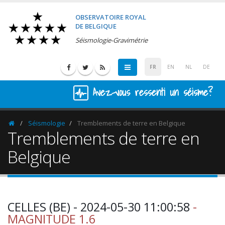
OBSERVATOIRE ROYAL
DE BELGIQUE
Séismologie-Gravimétrie
FR
EN
NL
DE
Avez-vous ressenti un séisme?
Séismologie
Tremblements de terre en Belgique
Homepage
Tremblements de terre en
Belgique
CELLES (BE) - 2024-05-30 11:00:58
-
MAGNITUDE 1.6