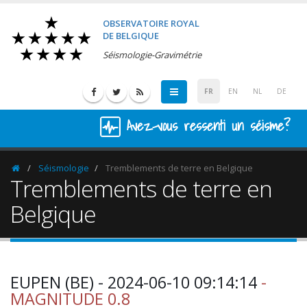
OBSERVATOIRE ROYAL
DE BELGIQUE
Séismologie-Gravimétrie
FR
EN
NL
DE
Avez-vous ressenti un séisme?
Séismologie
Tremblements de terre en Belgique
Homepage
Tremblements de terre en
Belgique
EUPEN (BE) - 2024-06-10 09:14:14
-
MAGNITUDE 0.8