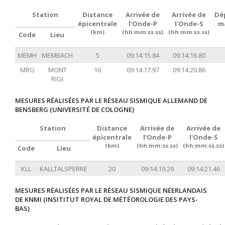
Station
Distance
Arrivée de
Arrivée de
Dé
épicentrale
l'Onde-P
l'Onde-S
m
(km)
(hh:mm:ss.ss)
(hh:mm:ss.ss)
Code
Lieu
MEMH
MEMBACH
5
09:14:15.84
09:14:16.80
MRG
MONT
16
09:14:17.97
09:14:20.86
RIGI
MESURES RÉALISÉES PAR LE RÉSEAU SISMIQUE ALLEMAND DE
BENSBERG (UNIVERSITÉ DE COLOGNE)
Station
Distance
Arrivée de
Arrivée de
épicentrale
l'Onde-P
l'Onde-S
(km)
(hh:mm:ss.ss)
(hh:mm:ss.ss)
Code
Lieu
KLL
KALLTALSPERRE
20
09:14:19.29
09:14:21.46
MESURES RÉALISÉES PAR LE RÉSEAU SISMIQUE NÉERLANDAIS
DE KNMI (INSITITUT ROYAL DE MÉTÉOROLOGIE DES PAYS-
BAS)