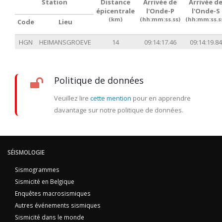
Station
Distance
Arrivée de
Arrivée d
épicentrale
l'Onde-P
l'Onde-S
(km)
(hh:mm:ss.ss)
(hh:mm:ss.s
Code
Lieu
HGN
HEIMANSGROEVE
14
09:14:17.46
09:14:19.84
Politique de données
Veuillez lire
cette mention
pour en apprendre
davantage sur notre politique de données.
SÉISMOLOGIE
Sismogrammes
Sismicité en Belgique
Enquêtes macrosismiques
Autres événements sismiques
Sismicité dans le monde