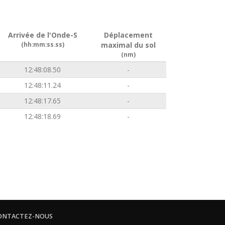
Arrivée de l'Onde-S
Déplacement
(hh:mm:ss.ss)
maximal du sol
(nm)
12:48:08.50
-
12:48:11.24
-
12:48:17.65
-
12:48:18.69
-
ONTACTEZ-NOUS