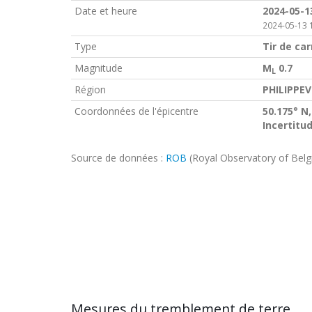
Date et heure
2024-05-1
2024-05-13 
Type
Tir de car
Magnitude
M
0.7
L
Région
PHILIPPEV
Coordonnées de l'épicentre
50.175° N,
Incertitu
Source de données :
ROB
(Royal Observatory of Bel
Mesures du tremblement de terre