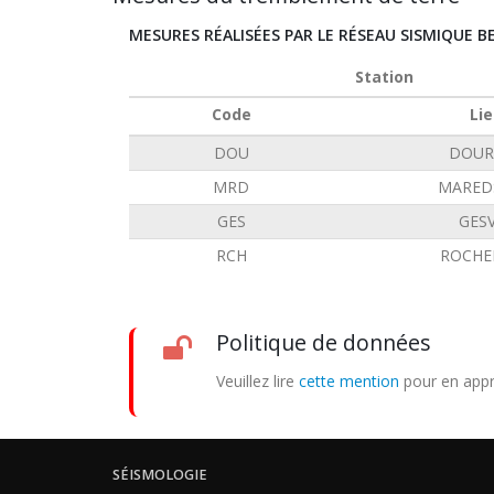
MESURES RÉALISÉES PAR LE RÉSEAU SISMIQUE B
Station
Code
Lie
DOU
DOUR
MRD
MARED
GES
GES
RCH
ROCHE
Politique de données
Veuillez lire
cette mention
pour en appr
SÉISMOLOGIE