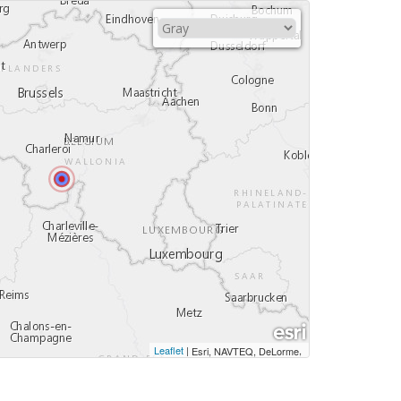
Leaflet
|
,
Esri, NAVTEQ, DeLorme