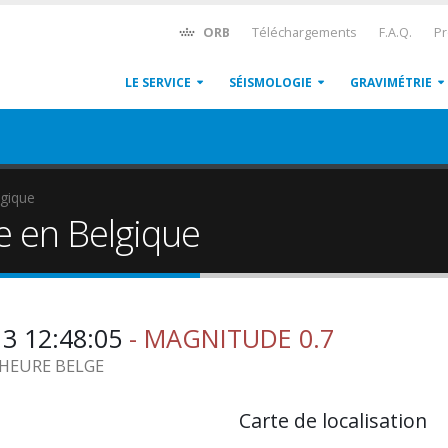
ORB
Téléchargements
F.A.Q.
Pr
LE SERVICE
SÉISMOLOGIE
GRAVIMÉTRIE
gique
e en Belgique
13 12:48:05
- MAGNITUDE 0.7
7 HEURE BELGE
Carte de localisation