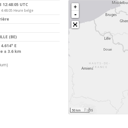
3 12:48:05 UTC
+
14:48:05 Heure belge
-
rière
ILLE (BE)
 4.614° E
de ± 3.6 km
gium)
50 km