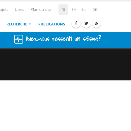
ojets
Liens
Plan du site
FR
EN
NL
DE
RECHERCHE
PUBLICATIONS
Avez-vous ressenti un séisme?