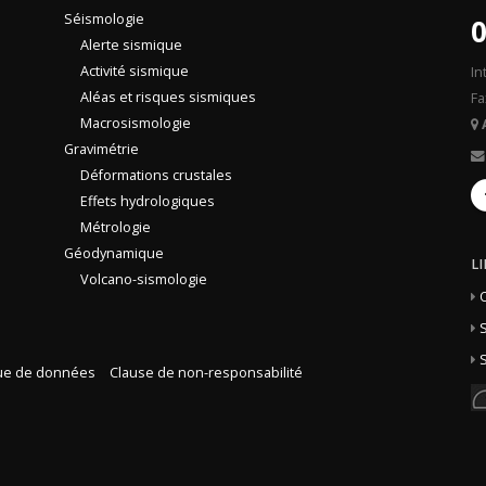
Séismologie
0
Alerte sismique
Activité sismique
In
Aléas et risques sismiques
Fa
Macrosismologie
Gravimétrie
Déformations crustales
Effets hydrologiques
Métrologie
Géodynamique
L
Volcano-sismologie
S
S
que de données
Clause de non-responsabilité