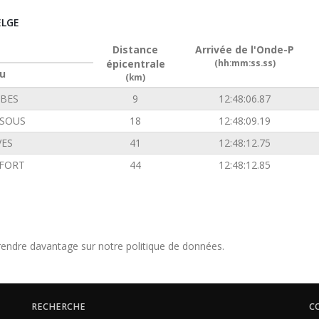
ELGE
Distance
Arrivée de l'Onde-P
épicentrale
(hh:mm:ss.ss)
u
(km)
BES
9
12:48:06.87
SOUS
18
12:48:09.19
VES
41
12:48:12.75
FORT
44
12:48:12.85
endre davantage sur notre politique de données.
RECHERCHE
C