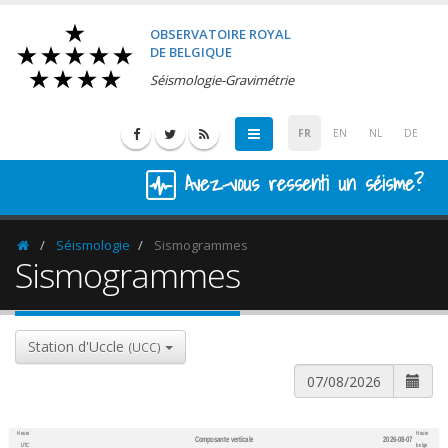
OBSERVATOIRE ROYAL
DE BELGIQUE
Séismologie-Gravimétrie
FR
EN
NL
DE
Avez-vous ressenti un séisme?
Séismologie
Sismogrammes
Homepage
Sismogrammes
Station d'Uccle
(UCC)
Heure
Heure
Composante verticale
2026-08-07
600
1,200
UTC
belge