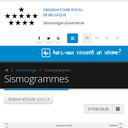
OBSERVATOIRE ROYAL
DE BELGIQUE
Séismologie-Gravimétrie
FR
EN
NL
DE
Avez-vous ressenti un séisme?
Séismologie
Sismogrammes
Homepage
Sismogrammes
Station d'Uccle
(UCC)
Heure
Heure
Composante verticale
2026-08-07
600
1,200
UTC
belge