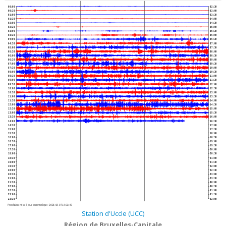
00:00
02:30
00:30
03:00
01:00
03:30
01:30
04:00
02:00
04:30
02:30
05:00
03:00
05:30
03:30
06:00
04:00
06:30
04:30
07:00
05:00
07:30
05:30
08:00
06:00
08:30
06:30
09:00
07:00
09:30
07:30
10:00
08:00
10:30
08:30
11:00
09:00
11:30
09:30
12:00
10:00
12:30
10:30
13:00
11:00
13:30
11:30
14:00
12:00
14:30
12:30
15:00
13:00
15:30
13:30
16:00
14:00
16:30
14:30
17:00
15:00
17:30
15:30
18:00
16:00
18:30
16:30
19:00
17:00
19:30
17:30
20:00
18:00
20:30
18:30
21:00
19:00
21:30
19:30
22:00
20:00
22:30
20:30
23:00
21:00
23:30
21:30
00:00
22:00
00:30
22:30
01:00
23:00
01:30
23:30
02:00
Prochaine mise à jour automatique :
2026-08-07 14:33:40
Station d'Uccle (UCC)
Région de Bruxelles-Capitale