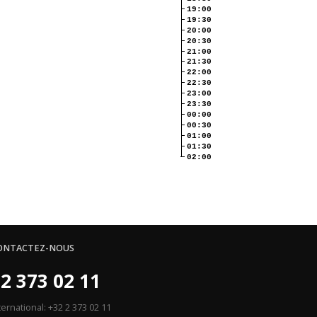
19:00
19:30
20:00
20:30
21:00
21:30
22:00
22:30
23:00
23:30
00:00
00:30
01:00
01:30
02:00
ONTACTEZ-NOUS
2 373 02 11
ternational: +32 2 373 02 11