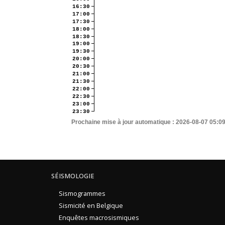
16:30
17:00
17:30
18:00
18:30
19:00
19:30
20:00
20:30
21:00
21:30
22:00
22:30
23:00
23:30
Prochaine mise à jour automatique :
2026-08-07 05:0
SÉISMOLOGIE
Sismogrammes
Sismicité en Belgique
Enquêtes macrosismiques