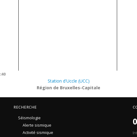
9:40
Station d'Uccle (UCC)
Région de Bruxelles-Capitale
RECHERCHE
C
Séismologie
0
Alerte sismique
Activité sismique
In