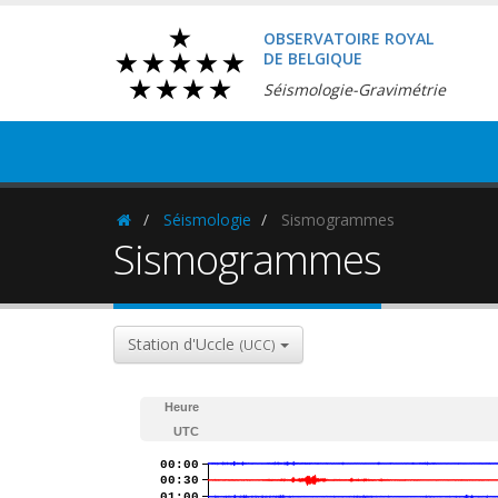
OBSERVATOIRE ROYAL
DE BELGIQUE
Séismologie-Gravimétrie
Séismologie
Sismogrammes
Homepage
Sismogrammes
Station d'Uccle
(UCC)
Heure
UTC
00:00
00:30
01:00