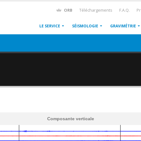
ORB
Téléchargements
F.A.Q.
Pr
LE SERVICE
SÉISMOLOGIE
GRAVIMÉTRIE
Composante verticale
600
1,200