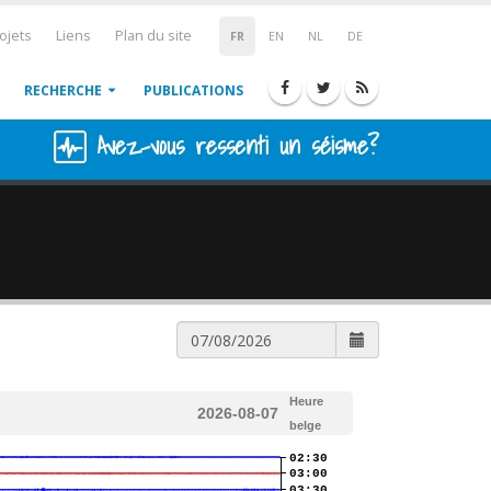
ojets
Liens
Plan du site
FR
EN
NL
DE
RECHERCHE
PUBLICATIONS
Avez-vous ressenti un séisme?
Heure
2026-08-07
belge
02:30
03:00
03:30