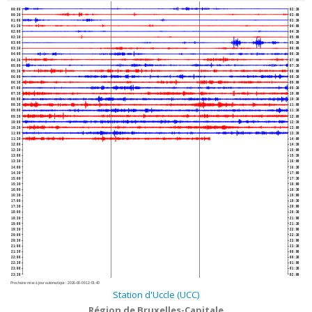
00:00
02:30
00:30
03:00
01:00
03:30
01:30
04:00
02:00
04:30
02:30
05:00
03:00
05:30
03:30
06:00
04:00
06:30
04:30
07:00
05:00
07:30
05:30
08:00
06:00
08:30
06:30
09:00
07:00
09:30
07:30
10:00
08:00
10:30
08:30
11:00
09:00
11:30
09:30
12:00
10:00
12:30
10:30
13:00
11:00
13:30
11:30
14:00
12:00
14:30
12:30
15:00
13:00
15:30
13:30
16:00
14:00
16:30
14:30
17:00
15:00
17:30
15:30
18:00
16:00
18:30
16:30
19:00
17:00
19:30
17:30
20:00
18:00
20:30
18:30
21:00
19:00
21:30
19:30
22:00
20:00
22:30
20:30
23:00
21:00
23:30
21:30
00:00
22:00
00:30
22:30
01:00
23:00
01:30
23:30
02:00
Prochaine mise à jour automatique :
2026-08-09 12:01:40
Station d'Uccle (UCC)
Région de Bruxelles-Capitale