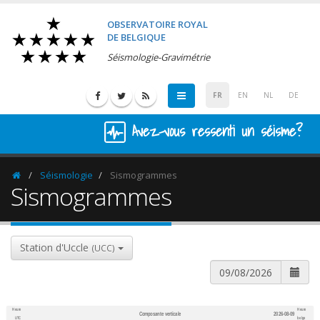
OBSERVATOIRE ROYAL
DE BELGIQUE
Séismologie-Gravimétrie
FR
EN
NL
DE
Avez-vous ressenti un séisme?
Séismologie
Sismogrammes
Homepage
Sismogrammes
Station d'Uccle
(UCC)
Heure
Heure
Composante verticale
2026-08-09
600
1,200
UTC
belge