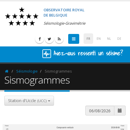
OBSERVATOIRE ROYAL
DE BELGIQUE
Séismologie-Gravimétrie
FR
EN
NL
DE
Avez-vous ressenti un séisme?
Séismologie
Sismogrammes
Homepage
Sismogrammes
Station d'Uccle
(UCC)
Heure
Heure
Composante verticale
2026-08-06
600
1,200
UTC
belge