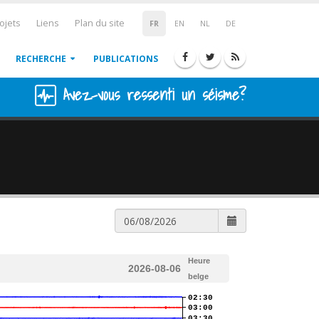
ojets
Liens
Plan du site
FR
EN
NL
DE
RECHERCHE
PUBLICATIONS
Avez-vous ressenti un séisme?
Heure
2026-08-06
belge
02:30
03:00
03:30