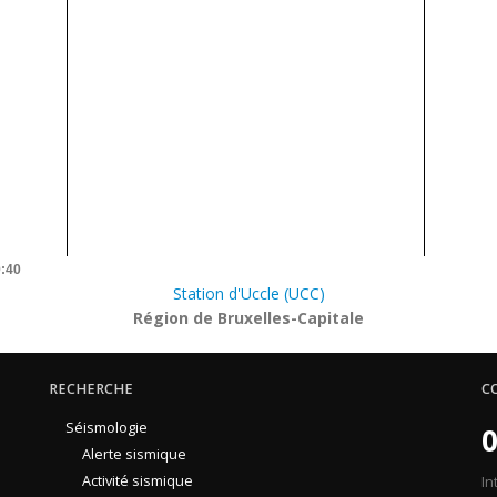
9:40
Station d'Uccle (UCC)
Région de Bruxelles-Capitale
RECHERCHE
C
Séismologie
0
Alerte sismique
Activité sismique
In