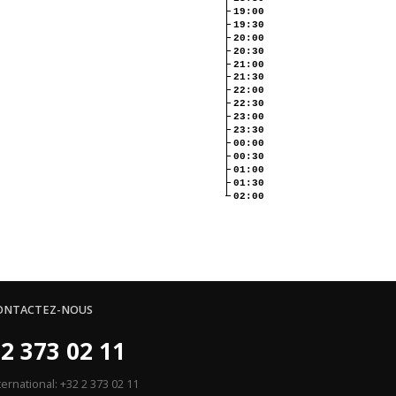
19:00
19:30
20:00
20:30
21:00
21:30
22:00
22:30
23:00
23:30
00:00
00:30
01:00
01:30
02:00
ONTACTEZ-NOUS
2 373 02 11
ternational: +32 2 373 02 11