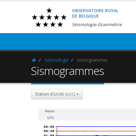
OBSERVATOIRE ROYAL
DE BELGIQUE
Séismologie-Gravimétrie
Séismologie
Sismogrammes
Homepage
Sismogrammes
Station d'Uccle
(UCC)
Heure
UTC
00:00
00:30
01:00