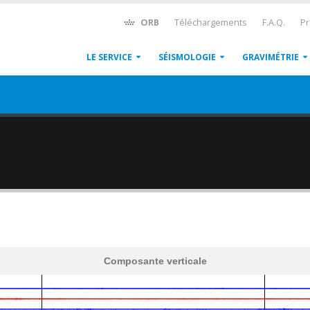
ORB
Téléchargements
F.A.Q.
Pr
LE SERVICE
SÉISMOLOGIE
GRAVIMÉTRIE
Composante verticale
600
1,200