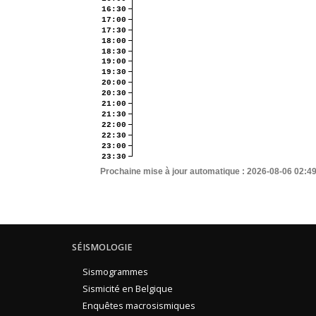
16:30
17:00
17:30
18:00
18:30
19:00
19:30
20:00
20:30
21:00
21:30
22:00
22:30
23:00
23:30
Prochaine mise à jour automatique :
2026-08-06 02:4
SÉISMOLOGIE
Sismogrammes
Sismicité en Belgique
Enquêtes macrosismiques