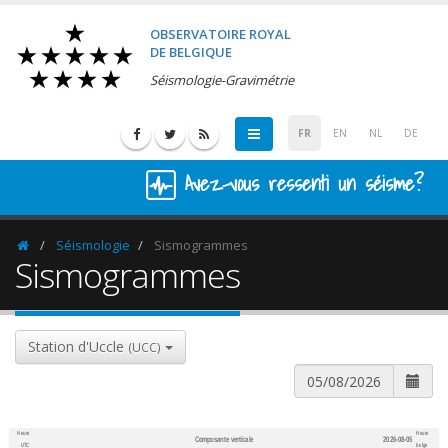
OBSERVATOIRE ROYAL
DE BELGIQUE
Séismologie-Gravimétrie
FR
EN
NL
DE
Avez-vous ressenti un séisme?
Séismologie
Sismogrammes
Homepage
Sismogrammes
Station d'Uccle
(UCC)
Heure
Heure
Composante verticale
2026-08-05
600
1,200
UTC
belge