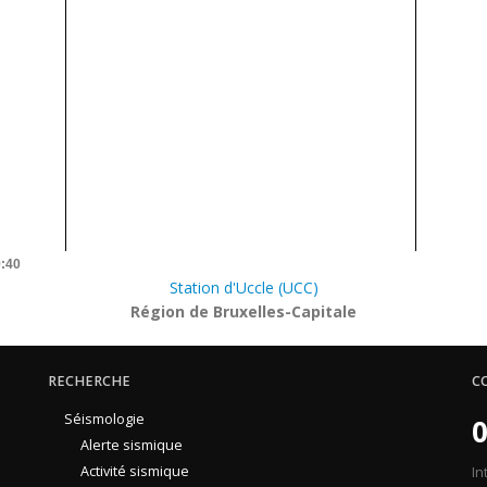
9:40
Station d'Uccle (UCC)
Région de Bruxelles-Capitale
RECHERCHE
C
Séismologie
0
Alerte sismique
Activité sismique
In