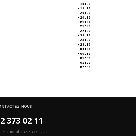
19:00
19:30
20:00
20:30
21:00
21:30
22:00
22:30
23:00
23:30
00:00
00:30
01:00
01:30
02:00
ONTACTEZ-NOUS
2 373 02 11
ternational: +32 2 373 02 11