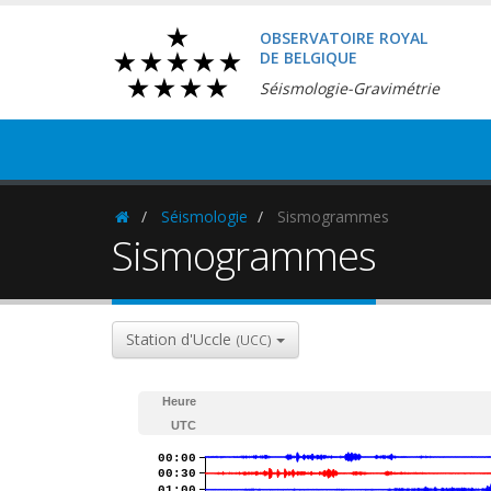
OBSERVATOIRE ROYAL
DE BELGIQUE
Séismologie-Gravimétrie
Séismologie
Sismogrammes
Homepage
Sismogrammes
Station d'Uccle
(UCC)
Heure
UTC
00:00
00:30
01:00