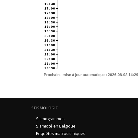
16:30
17:00
17:30
18:00
18:30
19:00
19:30
20:00
20:30
21:00
21:30
22:00
22:30
23:00
23:30
Prochaine mise à jour automatique :
2026-08-08 14:2
SÉISMOLOGIE
Sismogrammes
Sismicité en Belgique
Enquêtes macrosismiques