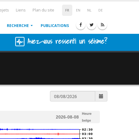
ojets
Liens
Plan du site
FR
EN
NL
DE
RECHERCHE
PUBLICATIONS
Avez-vous ressenti un séisme?
Heure
2026-08-08
belge
02:30
03:00
03:30