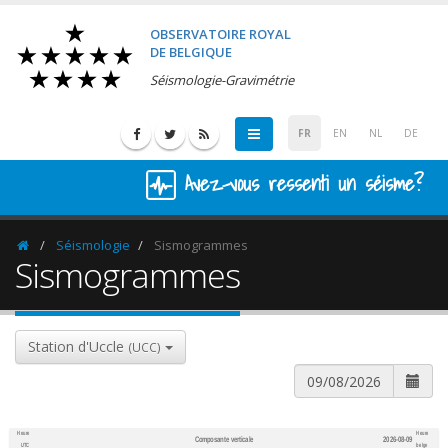
OBSERVATOIRE ROYAL
DE BELGIQUE
Séismologie-Gravimétrie
FR
EN
NL
DE
Avez-vous ressenti un séisme?
Séismologie
Sismogrammes
Homepage
Sismogrammes
Station d'Uccle
(UCC)
Heure
Heure
Composante verticale
2026-08-09
600
1,200
UTC
belge