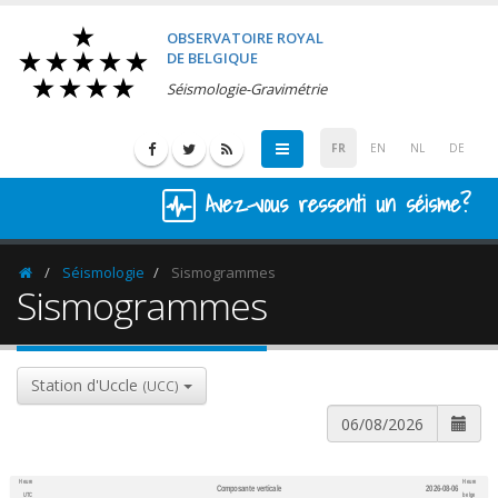
OBSERVATOIRE ROYAL
DE BELGIQUE
Séismologie-Gravimétrie
FR
EN
NL
DE
Avez-vous ressenti un séisme?
Séismologie
Sismogrammes
Homepage
Sismogrammes
Station d'Uccle
(UCC)
Heure
Heure
Composante verticale
2026-08-06
600
1,200
UTC
belge