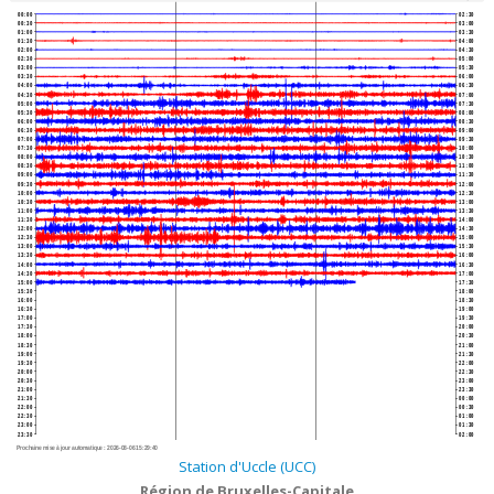
00:00
02:30
00:30
03:00
01:00
03:30
01:30
04:00
02:00
04:30
02:30
05:00
03:00
05:30
03:30
06:00
04:00
06:30
04:30
07:00
05:00
07:30
05:30
08:00
06:00
08:30
06:30
09:00
07:00
09:30
07:30
10:00
08:00
10:30
08:30
11:00
09:00
11:30
09:30
12:00
10:00
12:30
10:30
13:00
11:00
13:30
11:30
14:00
12:00
14:30
12:30
15:00
13:00
15:30
13:30
16:00
14:00
16:30
14:30
17:00
15:00
17:30
15:30
18:00
16:00
18:30
16:30
19:00
17:00
19:30
17:30
20:00
18:00
20:30
18:30
21:00
19:00
21:30
19:30
22:00
20:00
22:30
20:30
23:00
21:00
23:30
21:30
00:00
22:00
00:30
22:30
01:00
23:00
01:30
23:30
02:00
Prochaine mise à jour automatique :
2026-08-06 15:29:40
Station d'Uccle (UCC)
Région de Bruxelles-Capitale