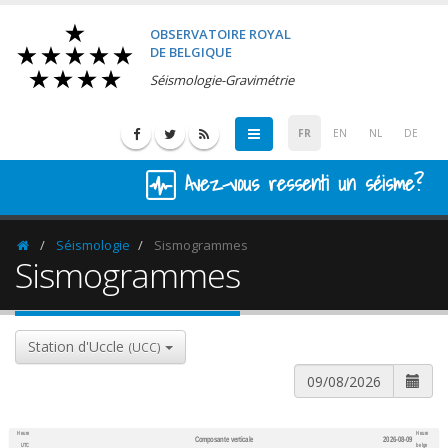
OBSERVATOIRE ROYAL
DE BELGIQUE
Séismologie-Gravimétrie
FR
EN
NL
DE
Avez-vous ressenti un séisme?
Séismologie
Sismogrammes
Homepage
Sismogrammes
Station d'Uccle
(UCC)
Heure
Heure
Composante verticale
2026-08-09
600
1,200
UTC
belge