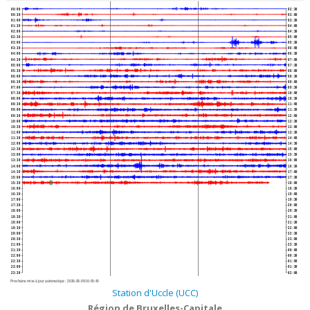
00:00
02:30
00:30
03:00
01:00
03:30
01:30
04:00
02:00
04:30
02:30
05:00
03:00
05:30
03:30
06:00
04:00
06:30
04:30
07:00
05:00
07:30
05:30
08:00
06:00
08:30
06:30
09:00
07:00
09:30
07:30
10:00
08:00
10:30
08:30
11:00
09:00
11:30
09:30
12:00
10:00
12:30
10:30
13:00
11:00
13:30
11:30
14:00
12:00
14:30
12:30
15:00
13:00
15:30
13:30
16:00
14:00
16:30
14:30
17:00
15:00
17:30
15:30
18:00
16:00
18:30
16:30
19:00
17:00
19:30
17:30
20:00
18:00
20:30
18:30
21:00
19:00
21:30
19:30
22:00
20:00
22:30
20:30
23:00
21:00
23:30
21:30
00:00
22:00
00:30
22:30
01:00
23:00
01:30
23:30
02:00
Prochaine mise à jour automatique :
2026-08-09 16:05:40
Station d'Uccle (UCC)
Région de Bruxelles-Capitale