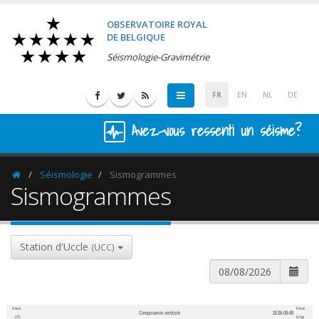
OBSERVATOIRE ROYAL
DE BELGIQUE
Séismologie-Gravimétrie
FR
EN
NL
DE
Avez-vous ressenti un séisme?
Séismologie
Sismogrammes
Homepage
Sismogrammes
Station d'Uccle
(UCC)
Heure
Heure
Composante verticale
2026-08-08
600
1,200
UTC
belge