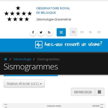
OBSERVATOIRE ROYAL
DE BELGIQUE
Séismologie-Gravimétrie
FR
EN
NL
DE
Avez-vous ressenti un séisme?
Séismologie
Sismogrammes
Homepage
Sismogrammes
Station d'Uccle
(UCC)
Heure
Heure
Composante verticale
2026-08-08
600
1,200
UTC
belge