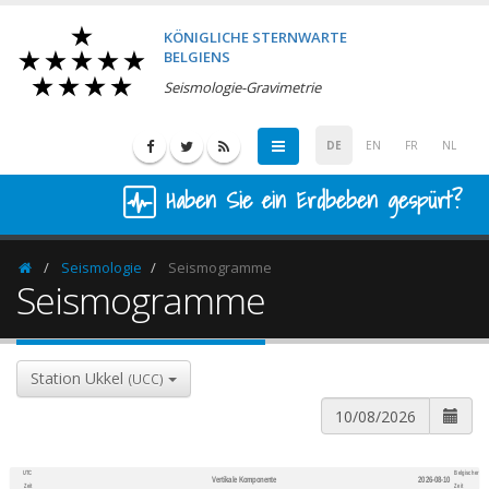
KÖNIGLICHE STERNWARTE
BELGIENS
Seismologie-Gravimetrie
DE
EN
FR
NL
Haben Sie ein Erdbeben gespürt?
Seismologie
Seismogramme
Homepage
Seismogramme
Station Ukkel
(UCC)
UTC
Belgischer
Vertikale Komponente
2026-08-10
600
1,200
Zeit
Zeit