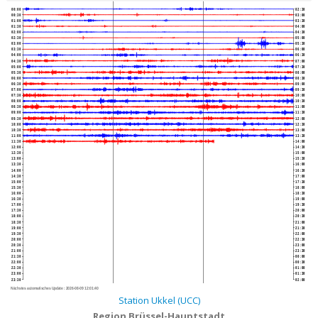
00:00
02:30
00:30
03:00
01:00
03:30
01:30
04:00
02:00
04:30
02:30
05:00
03:00
05:30
03:30
06:00
04:00
06:30
04:30
07:00
05:00
07:30
05:30
08:00
06:00
08:30
06:30
09:00
07:00
09:30
07:30
10:00
08:00
10:30
08:30
11:00
09:00
11:30
09:30
12:00
10:00
12:30
10:30
13:00
11:00
13:30
11:30
14:00
12:00
14:30
12:30
15:00
13:00
15:30
13:30
16:00
14:00
16:30
14:30
17:00
15:00
17:30
15:30
18:00
16:00
18:30
16:30
19:00
17:00
19:30
17:30
20:00
18:00
20:30
18:30
21:00
19:00
21:30
19:30
22:00
20:00
22:30
20:30
23:00
21:00
23:30
21:30
00:00
22:00
00:30
22:30
01:00
23:00
01:30
23:30
02:00
Nächstes automatisches Update :
2026-08-09 12:01:40
Station Ukkel (UCC)
Region Brüssel-Hauptstadt