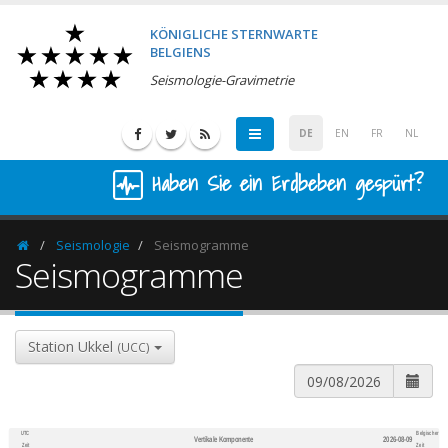
KÖNIGLICHE STERNWARTE
BELGIENS
Seismologie-Gravimetrie
DE
EN
FR
NL
Haben Sie ein Erdbeben gespürt?
Seismologie
Seismogramme
Homepage
Seismogramme
Station Ukkel
(UCC)
UTC
Belgischer
Vertikale Komponente
2026-08-09
600
1,200
Zeit
Zeit