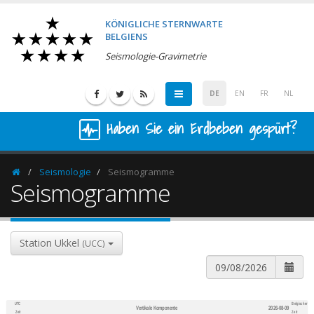
KÖNIGLICHE STERNWARTE
BELGIENS
Seismologie-Gravimetrie
DE
EN
FR
NL
Haben Sie ein Erdbeben gespürt?
Seismologie
Seismogramme
Homepage
Seismogramme
Station Ukkel
(UCC)
UTC
Belgischer
Vertikale Komponente
2026-08-09
600
1,200
Zeit
Zeit