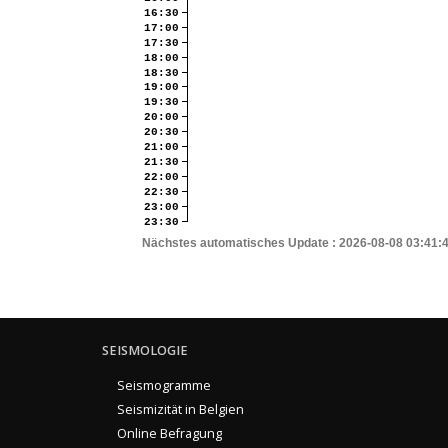
16:30
17:00
17:30
18:00
18:30
19:00
19:30
20:00
20:30
21:00
21:30
22:00
22:30
23:00
23:30
Nächstes automatisches Update :
2026-08-08 03:41:
SEISMOLOGIE
Seismogramme
Seismizität in Belgien
Online Befragung