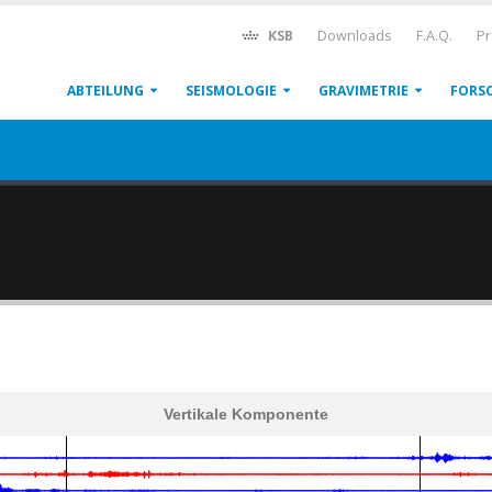
KSB
Downloads
F.A.Q.
Pr
ABTEILUNG
SEISMOLOGIE
GRAVIMETRIE
FORS
Vertikale Komponente
600
1,200