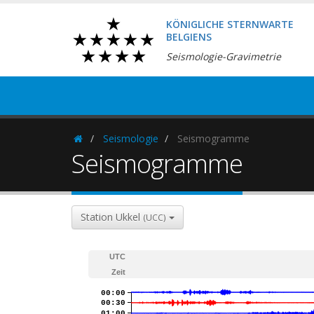
KÖNIGLICHE STERNWARTE
BELGIENS
Seismologie-Gravimetrie
Seismologie
Seismogramme
Homepage
Seismogramme
Station Ukkel
(UCC)
UTC
Zeit
00:00
00:30
01:00