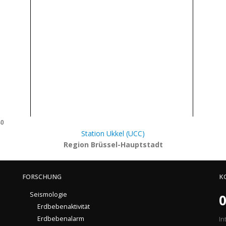
40
Station Ukkel (UCC)
Region Brüssel-Hauptstadt
FORSCHUNG
K
Seismologie
0
Erdbebenaktivität
Erdbebenalarm
In