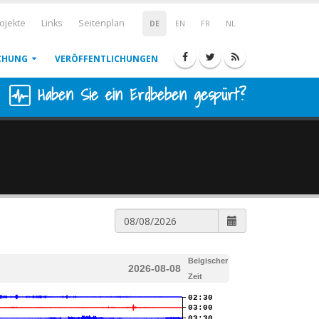
ojekte
Links
Seitenplan
DE
EN
FR
NL
CHUNG
VERÖFFENTLICHUNGEN
Haben Sie ein Erdbeben gespürt?
Belgischer
2026-08-08
Zeit
02:30
03:00
03:30