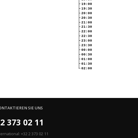
19:00
19:30
20:00
20:30
21:00
21:30
22:00
22:30
23:00
23:30
00:00
00:30
01:00
01:30
02:00
ONTAKTIEREN SIE UNS
2 373 02 11
ternational: +32 2 373 02 11