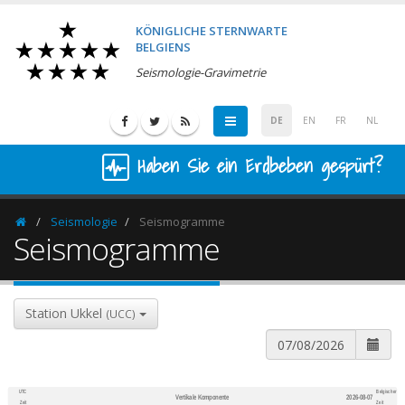
KÖNIGLICHE STERNWARTE
BELGIENS
Seismologie-Gravimetrie
DE
EN
FR
NL
Haben Sie ein Erdbeben gespürt?
Seismologie
Seismogramme
Homepage
Seismogramme
Station Ukkel
(UCC)
UTC
Belgischer
Vertikale Komponente
2026-08-07
600
1,200
Zeit
Zeit