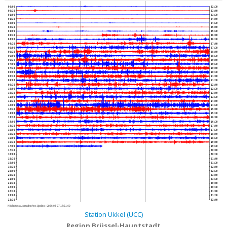
00:00
02:30
00:30
03:00
01:00
03:30
01:30
04:00
02:00
04:30
02:30
05:00
03:00
05:30
03:30
06:00
04:00
06:30
04:30
07:00
05:00
07:30
05:30
08:00
06:00
08:30
06:30
09:00
07:00
09:30
07:30
10:00
08:00
10:30
08:30
11:00
09:00
11:30
09:30
12:00
10:00
12:30
10:30
13:00
11:00
13:30
11:30
14:00
12:00
14:30
12:30
15:00
13:00
15:30
13:30
16:00
14:00
16:30
14:30
17:00
15:00
17:30
15:30
18:00
16:00
18:30
16:30
19:00
17:00
19:30
17:30
20:00
18:00
20:30
18:30
21:00
19:00
21:30
19:30
22:00
20:00
22:30
20:30
23:00
21:00
23:30
21:30
00:00
22:00
00:30
22:30
01:00
23:00
01:30
23:30
02:00
Nächstes automatisches Update :
2026-08-07 17:21:40
Station Ukkel (UCC)
Region Brüssel-Hauptstadt