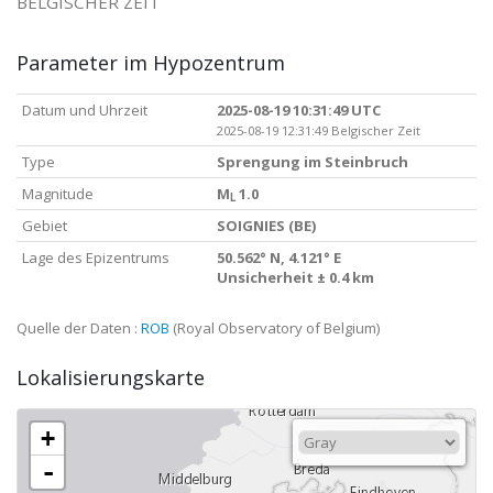
BELGISCHER ZEIT
Parameter im Hypozentrum
Datum und Uhrzeit
2025-08-19 10:31:49 UTC
2025-08-19 12:31:49 Belgischer Zeit
Type
Sprengung im Steinbruch
Magnitude
M
1.0
L
Gebiet
SOIGNIES (BE)
Lage des Epizentrums
50.562° N, 4.121° E
Unsicherheit ± 0.4 km
Quelle der Daten :
ROB
(Royal Observatory of Belgium)
Lokalisierungskarte
+
-