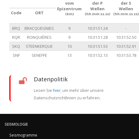
vom
der P
der S
Epizentrum
Wellen
Wellen
Code
ORT
(km)
(hh:mm:ss.ss)
(hh:mm:ss.ss)
BRQ
BRACQUEGNIES
9
10:31:51.24
-
RQR
RONQUIÈRES
9
10:31:51.28
10:31:52.50
SKQ
STEENKERQUE
10
10:31:51.53
10:31:52.91
SNF
SENEFFE
13
10:31:52.13
10:31:53.78
Datenpolitik
Lesen Sie
hier
, um mehr über unsere
Datenschutzrichtlinien zu erfahren.
SEISMOLOGIE
Seismogramme