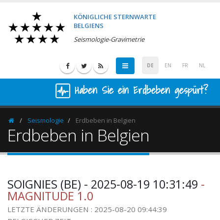
KÖNIGLICHE STERNWARTE
BELGIENS
Seismologie-Gravimetrie
DE
EN
FR
NL
Haben Sie ein Erdbeben gespürt?
Seismologie
Erdbeben in Belgien
Homepage
Erdbeben in Belgien
SOIGNIES (BE) - 2025-08-19 10:31:49
-
MAGNITUDE 1.0
LETZTE ÄNDERUNGEN : 2025-08-20 09:44:39