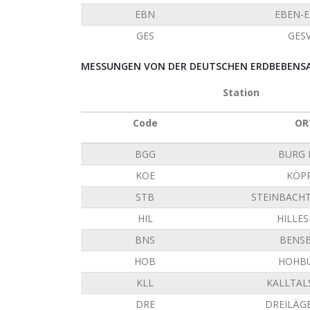
EBN
EBEN-
GES
GES
MESSUNGEN VON DER DEUTSCHEN ERDBEBENSAT
Station
Code
OR
BGG
BURG 
KOE
KÖP
STB
STEINBACH
HIL
HILLE
BNS
BENS
HOB
HOHB
KLL
KALLTAL
DRE
DREILÄG