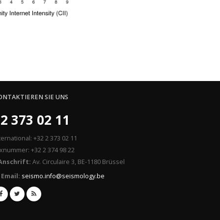
ONTAKTIEREN SIE UNS
2 373 02 11
ternational: +32 2 373 02 11
xnummer: +32 2 374 98 22
Anschrift:
Av. Circulaire 3, BE-1180 Brüssel
Email:
seismo.info@seismology.be