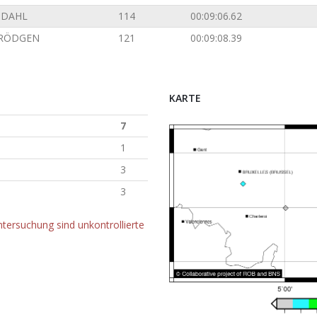
NDAHL
114
00:09:06.62
 RÖDGEN
121
00:09:08.39
KARTE
7
1
3
3
tersuchung sind unkontrollierte