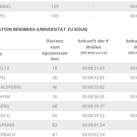
EMAEL
129
-
00:
VES
163
-
00:
ION BENSBERG (UNIVERSITÄT ZU KÖLN)
Distanz
Ankunft der P
Anku
vom
Wellen
W
Epizentrum
(hh:mm:ss.ss)
(hh:
T
(km)
ELTZ
18
00:08:51.63
00:
PEL
26
00:08:52.65
00:
TALSPERRE
46
00:08:55.82
SHEIM
50
00:08:56.45
00:
BERG
68
00:08:59.37
USCH
69
00:08:59.52
00:
SPERRE
82
00:09:01.34
ERBACH
87
00:09:02.54