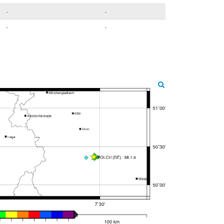
-
-
-
-