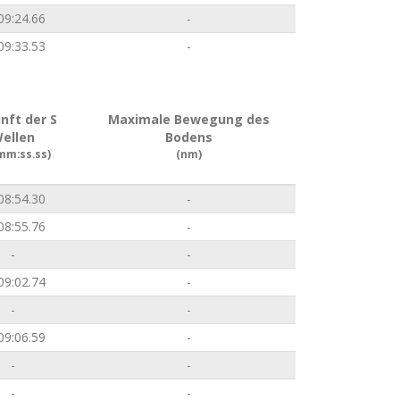
09:24.66
-
09:33.53
-
nft der S
Maximale Bewegung des
ellen
Bodens
mm:ss.ss)
(nm)
08:54.30
-
08:55.76
-
-
-
09:02.74
-
-
-
09:06.59
-
-
-
-
-