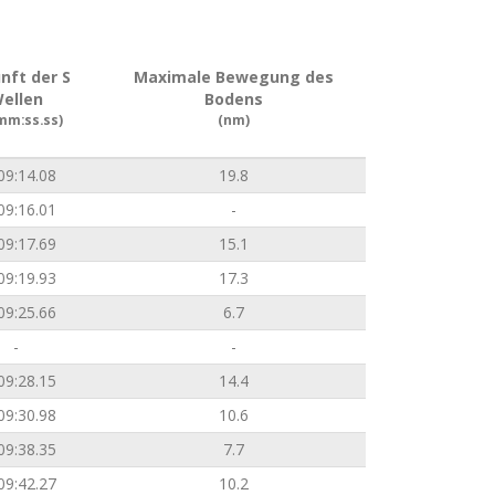
nft der S
Maximale Bewegung des
ellen
Bodens
mm:ss.ss)
(nm)
09:14.08
19.8
09:16.01
-
09:17.69
15.1
09:19.93
17.3
09:25.66
6.7
-
-
09:28.15
14.4
09:30.98
10.6
09:38.35
7.7
09:42.27
10.2