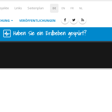
ojekte
Links
Seitenplan
DE
EN
FR
NL
CHUNG
VERÖFFENTLICHUNGEN
Haben Sie ein Erdbeben gespürt?