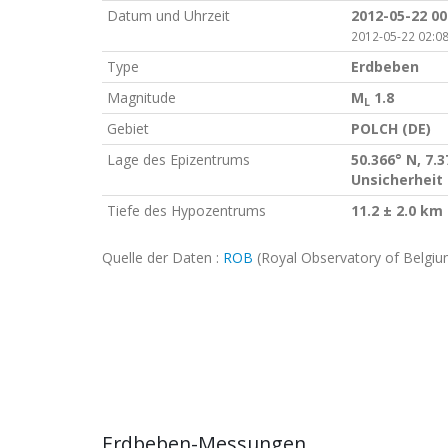
Datum und Uhrzeit
2012-05-22 00
2012-05-22 02:08
Type
Erdbeben
Magnitude
M
1.8
L
Gebiet
POLCH (DE)
Lage des Epizentrums
50.366° N, 7.3
Unsicherheit 
Tiefe des Hypozentrums
11.2 ± 2.0 km
Quelle der Daten :
ROB
(Royal Observatory of Belgiu
Erdbeben-Messungen