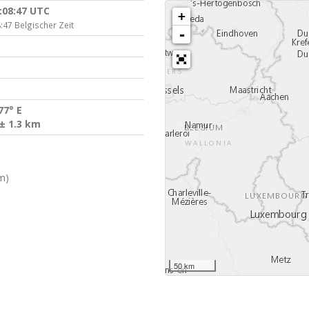
:08:47 UTC
+
:47 Belgischer Zeit
-
77° E
± 1.3 km
m)
50 km