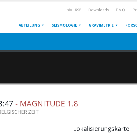
KSB
Downloads
F.A.Q.
Pr
ABTEILUNG
SEISMOLOGIE
GRAVIMETRIE
FORS
08:47
- MAGNITUDE 1.8
BELGISCHER ZEIT
Lokalisierungskarte