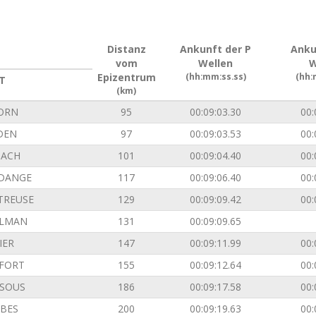
Distanz
Ankunft der P
Anku
vom
Wellen
W
Epizentrum
(hh:mm:ss.ss)
(hh:
T
(km)
ORN
95
00:09:03.30
00:
DEN
97
00:09:03.53
00:
ACH
101
00:09:04.40
00:
DANGE
117
00:09:06.40
00:
TREUSE
129
00:09:09.42
00:
ILMAN
131
00:09:09.65
IER
147
00:09:11.99
00:
FORT
155
00:09:12.64
00:
SOUS
186
00:09:17.58
00:
BES
200
00:09:19.63
00: