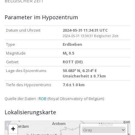
BELGISCHER ZEIT
Parameter im Hypozentrum
Datum und Uhrzeit
2024-05-31 11:34:31 UTC
2024-05-31 13:34:31 Belgischer Zeit
Type
Erdbeben
Magnitude
M
0.5
L
Gebiet
ROTT (DE)
Lage des Epizentrums
50.683° N, 6.214° E
Unsicherheit ± 0.7 km
Tiefe des Hypozentrums
7.6 ± 1.0 km
Quelle der Daten :
ROB
(Royal Observatory of Belgium)
Lokalisierungskarte
+