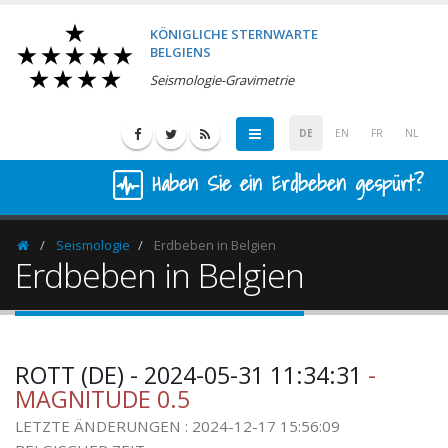
KÖNIGLICHE STERNWARTE
BELGIENS
Seismologie-Gravimetrie
DE
EN
FR
NL
Haben Sie ein Erdbeben gespürt?
Seismologie
Erdbeben in Belgien
Homepage
Erdbeben in Belgien
ROTT (DE) - 2024-05-31 11:34:31
-
MAGNITUDE 0.5
LETZTE ÄNDERUNGEN : 2024-12-17 15:56:09