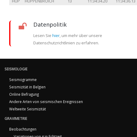
HUP
HUPPENBROICH
13
11:34:34.20
11:34:36.13
Datenpolitik
Lesen Sie
hier
, um mehr über unsere
Datenschutzrichtlinien zu erfahren.
SEISMOLOGIE
Seismogramme
Seismizität in Belgien
Online Befragung
Andere Arten von seismischen Ereignissen
Weltweite Seismizität
GRAVIMETRIE
Beobachtungen
Variationen von g in Echtzeit