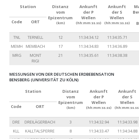
Station
Distanz
Ankunft
Ankunft
Ma
vom
der P
der S
Be
Epizentrum
Wellen
Wellen
Code
ORT
(km)
(hh:mm:ss.ss)
(hh:mm:ss.ss)
B
TNL
TERNELL
12
11:34:34.12
11:34:35.71
MEMH
MEMBACH
17
11:34:34.83
11:34:36.89
MRG
MONT
21
11:34:35.61
11:34:38.38
RIGI
MESSUNGEN VON DER DEUTSCHEN ERDBEBENSATION
BENSBERG (UNIVERSITÄT ZU KÖLN)
Station
Distanz
Ankunft
Ankunft
vom
der P
der S
Epizentrum
Wellen
Wellen
Code
ORT
(km)
(hh:mm:ss.ss)
(hh:mm:ss.ss
DRE
DREILÄGERBACH
3
11:34:32.94
11:34:33.98
KLL
KALLTALSPERRE
8
11:34:33.47
11:34:34.88