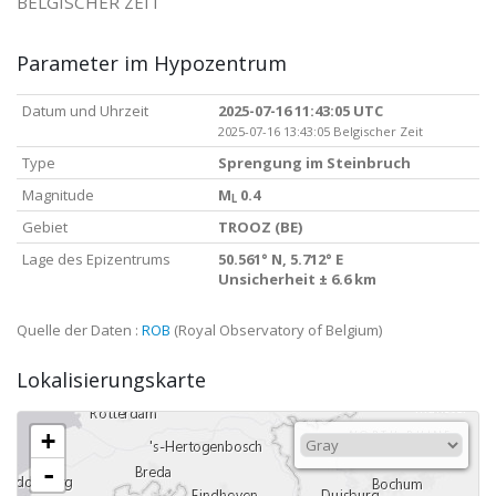
BELGISCHER ZEIT
Parameter im Hypozentrum
Datum und Uhrzeit
2025-07-16 11:43:05 UTC
2025-07-16 13:43:05 Belgischer Zeit
Type
Sprengung im Steinbruch
Magnitude
M
0.4
L
Gebiet
TROOZ (BE)
Lage des Epizentrums
50.561° N, 5.712° E
Unsicherheit ± 6.6 km
Quelle der Daten :
ROB
(Royal Observatory of Belgium)
Lokalisierungskarte
+
-