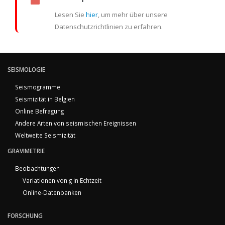
Lesen Sie
hier
, um mehr über unsere
Datenschutzrichtlinien zu erfahren.
SEISMOLOGIE
Seismogramme
Seismizität in Belgien
Online Befragung
Andere Arten von seismischen Ereignissen
Weltweite Seismizität
GRAVIMETRIE
Beobachtungen
Variationen von g in Echtzeit
Online-Datenbanken
FORSCHUNG