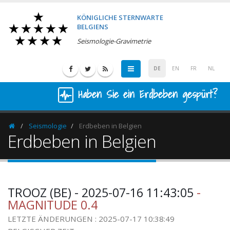
KÖNIGLICHE STERNWARTE
BELGIENS
Seismologie-Gravimetrie
DE
EN
FR
NL
Haben Sie ein Erdbeben gespürt?
Seismologie
Erdbeben in Belgien
Homepage
Erdbeben in Belgien
TROOZ (BE) - 2025-07-16 11:43:05
-
MAGNITUDE 0.4
LETZTE ÄNDERUNGEN : 2025-07-17 10:38:49