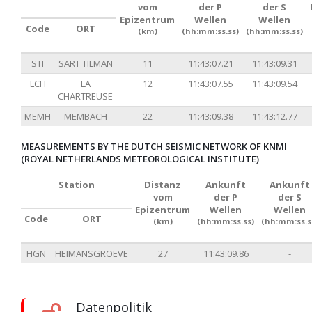
vom
der P
der S
Epizentrum
Wellen
Wellen
Code
ORT
(km)
(hh:mm:ss.ss)
(hh:mm:ss.ss)
STI
SART TILMAN
11
11:43:07.21
11:43:09.31
LCH
LA
12
11:43:07.55
11:43:09.54
CHARTREUSE
MEMH
MEMBACH
22
11:43:09.38
11:43:12.77
MEASUREMENTS BY THE DUTCH SEISMIC NETWORK OF KNMI
(ROYAL NETHERLANDS METEOROLOGICAL INSTITUTE)
Station
Distanz
Ankunft
Ankunft
vom
der P
der S
Epizentrum
Wellen
Wellen
Code
ORT
(km)
(hh:mm:ss.ss)
(hh:mm:ss.s
HGN
HEIMANSGROEVE
27
11:43:09.86
-
Datenpolitik