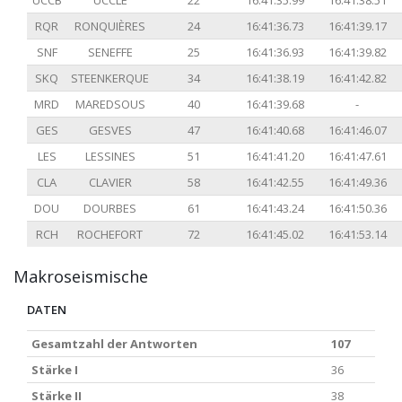
UCCB
UCCLE
22
16:41:35.99
16:41:38.51
RQR
RONQUIÈRES
24
16:41:36.73
16:41:39.17
SNF
SENEFFE
25
16:41:36.93
16:41:39.82
SKQ
STEENKERQUE
34
16:41:38.19
16:41:42.82
MRD
MAREDSOUS
40
16:41:39.68
-
GES
GESVES
47
16:41:40.68
16:41:46.07
LES
LESSINES
51
16:41:41.20
16:41:47.61
CLA
CLAVIER
58
16:41:42.55
16:41:49.36
DOU
DOURBES
61
16:41:43.24
16:41:50.36
RCH
ROCHEFORT
72
16:41:45.02
16:41:53.14
Makroseismische
DATEN
Gesamtzahl der Antworten
107
Stärke I
36
Stärke II
38