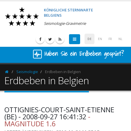
KÖNIGLICHE STERNWARTE
BELGIENS
Seismologie-Gravimetrie
DE
EN
FR
NL
Haben Sie ein Erdbeben gespürt?
Seismologie
Erdbeben in Belgien
Homepage
Erdbeben in Belgien
OTTIGNIES-COURT-SAINT-ETIENNE
(BE) - 2008-09-27 16:41:32
-
MAGNITUDE 1.6