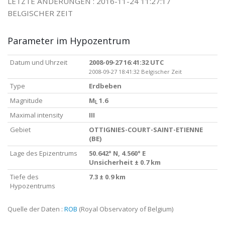
LETZTE ÄNDERUNGEN : 2016-11-24 11:27:17
BELGISCHER ZEIT
Parameter im Hypozentrum
Datum und Uhrzeit
2008-09-27 16:41:32 UTC
2008-09-27 18:41:32 Belgischer Zeit
Type
Erdbeben
Magnitude
M
1.6
L
Maximal intensity
III
Gebiet
OTTIGNIES-COURT-SAINT-ETIENNE
(BE)
Lage des Epizentrums
50.642° N, 4.560° E
Unsicherheit ± 0.7 km
Tiefe des
7.3 ± 0.9 km
Hypozentrums
Quelle der Daten :
ROB
(Royal Observatory of Belgium)