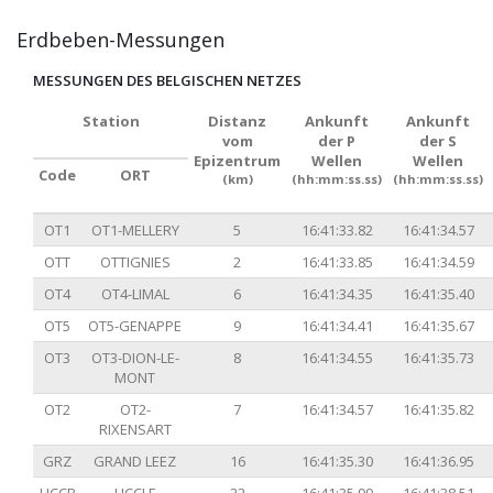
Erdbeben-Messungen
MESSUNGEN DES BELGISCHEN NETZES
Station
Distanz
Ankunft
Ankunft
vom
der P
der S
Epizentrum
Wellen
Wellen
Code
ORT
(km)
(hh:mm:ss.ss)
(hh:mm:ss.ss)
OT1
OT1-MELLERY
5
16:41:33.82
16:41:34.57
OTT
OTTIGNIES
2
16:41:33.85
16:41:34.59
OT4
OT4-LIMAL
6
16:41:34.35
16:41:35.40
OT5
OT5-GENAPPE
9
16:41:34.41
16:41:35.67
OT3
OT3-DION-LE-
8
16:41:34.55
16:41:35.73
MONT
OT2
OT2-
7
16:41:34.57
16:41:35.82
RIXENSART
GRZ
GRAND LEEZ
16
16:41:35.30
16:41:36.95