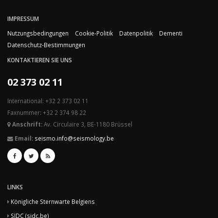
IMPRESSUM
Nutzungsbedingungen
Cookie-Politik
Datenpolitik
Dementi
Datenschutz-Bestimmungen
KONTAKTIEREN SIE UNS
02 373 02 11
International: +32 2 373 02 11
Faxnummer: +32 2 374 98 22
Anschrift:
Av. Circulaire 3, BE-1180 Brüssel
Email:
seismo.info@seismology.be
LINKS
Königliche Sternwarte Belgiens
SIDC (sidc.be)