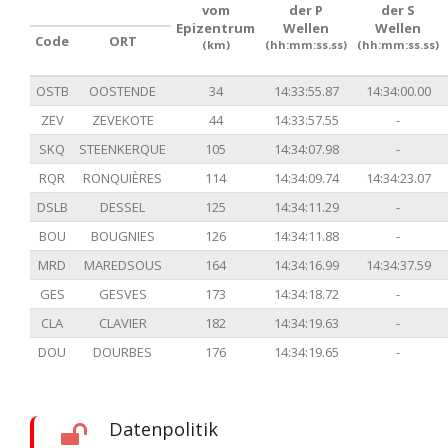
vom
der P
der S
Epizentrum
Wellen
Wellen
Code
ORT
(km)
(hh:mm:ss.ss)
(hh:mm:ss.ss)
OSTB
OOSTENDE
34
14:33:55.87
14:34:00.00
ZEV
ZEVEKOTE
44
14:33:57.55
-
SKQ
STEENKERQUE
105
14:34:07.98
-
RQR
RONQUIÈRES
114
14:34:09.74
14:34:23.07
DSLB
DESSEL
125
14:34:11.29
-
BOU
BOUGNIES
126
14:34:11.88
-
MRD
MAREDSOUS
164
14:34:16.99
14:34:37.59
GES
GESVES
173
14:34:18.72
-
CLA
CLAVIER
182
14:34:19.63
-
DOU
DOURBES
176
14:34:19.65
-
Datenpolitik