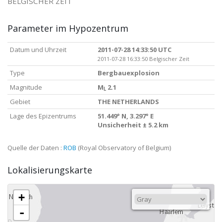
BELGISCHER ZEIT
Parameter im Hypozentrum
Datum und Uhrzeit
2011-07-28 14:33:50 UTC
2011-07-28 16:33:50 Belgischer Zeit
Type
Bergbauexplosion
Magnitude
M
2.1
L
Gebiet
THE NETHERLANDS
Lage des Epizentrums
51.449° N, 3.297° E
Unsicherheit ± 5.2 km
Quelle der Daten :
ROB
(Royal Observatory of Belgium)
Lokalisierungskarte
+
-