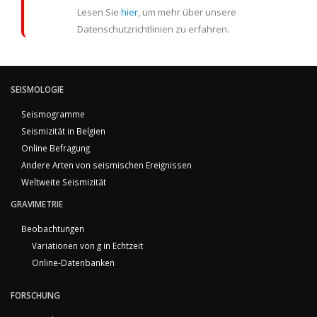
Lesen Sie
hier
, um mehr über unsere
Datenschutzrichtlinien zu erfahren.
SEISMOLOGIE
Seismogramme
Seismizität in Belgien
Online Befragung
Andere Arten von seismischen Ereignissen
Weltweite Seismizität
GRAVIMETRIE
Beobachtungen
Variationen von g in Echtzeit
Online-Datenbanken
FORSCHUNG