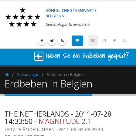
KÖNIGLICHE STERNWARTE
BELGIENS
Seismologie-Gravimetrie
DE
EN
FR
NL
Haben Sie ein Erdbeben gespürt?
Seismologie
Erdbeben in Belgien
Homepage
Erdbeben in Belgien
THE NETHERLANDS - 2011-07-28
14:33:50
- MAGNITUDE 2.1
LETZTE ÄNDERUNGEN : 2011-08-03 08:29:49