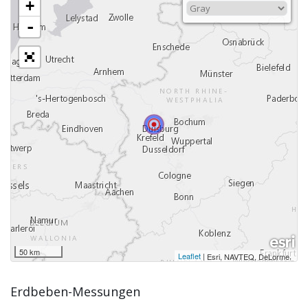
+
-
50 km
Leaflet
|
,
Esri, NAVTEQ, DeLorme
Erdbeben-Messungen