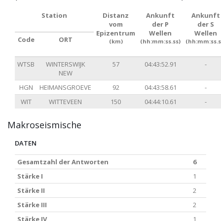
Station
Distanz
Ankunft
Ankunft
vom
der P
der S
Epizentrum
Wellen
Wellen
Code
ORT
(km)
(hh:mm:ss.ss)
(hh:mm:ss.s
WTSB
WINTERSWIJK
57
04:43:52.91
-
NEW
HGN
HEIMANSGROEVE
92
04:43:58.61
-
WIT
WITTEVEEN
150
04:44:10.61
-
Makroseismische
DATEN
Gesamtzahl der Antworten
6
Stärke I
1
Stärke II
2
Stärke III
2
Stärke IV
1