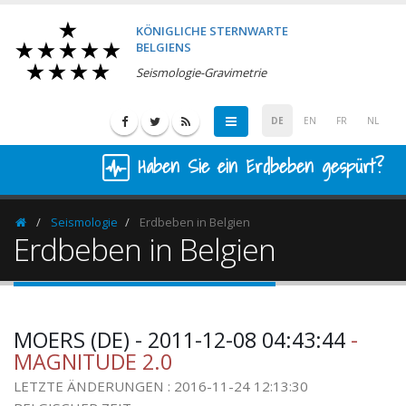
KÖNIGLICHE STERNWARTE
BELGIENS
Seismologie-Gravimetrie
DE
EN
FR
NL
Haben Sie ein Erdbeben gespürt?
Seismologie
Erdbeben in Belgien
Homepage
Erdbeben in Belgien
MOERS (DE) - 2011-12-08 04:43:44
-
MAGNITUDE 2.0
LETZTE ÄNDERUNGEN : 2016-11-24 12:13:30