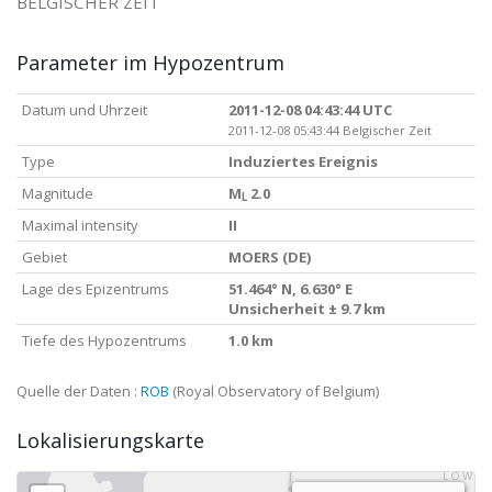
BELGISCHER ZEIT
Parameter im Hypozentrum
Datum und Uhrzeit
2011-12-08 04:43:44 UTC
2011-12-08 05:43:44 Belgischer Zeit
Type
Induziertes Ereignis
Magnitude
M
2.0
L
Maximal intensity
II
Gebiet
MOERS (DE)
Lage des Epizentrums
51.464° N, 6.630° E
Unsicherheit ± 9.7 km
Tiefe des Hypozentrums
1.0 km
Quelle der Daten :
ROB
(Royal Observatory of Belgium)
Lokalisierungskarte