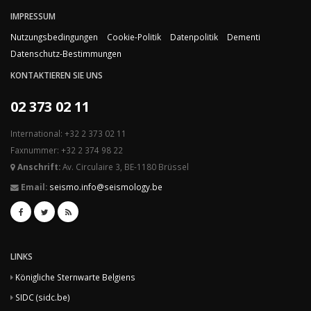
IMPRESSUM
Nutzungsbedingungen
Cookie-Politik
Datenpolitik
Dementi
Datenschutz-Bestimmungen
KONTAKTIEREN SIE UNS
02 373 02 11
International: +32 2 373 02 11
Faxnummer: +32 2 374 98 22
Anschrift:
Av. Circulaire 3, BE-1180 Brüssel
Email:
seismo.info@seismology.be
LINKS
Königliche Sternwarte Belgiens
SIDC (sidc.be)