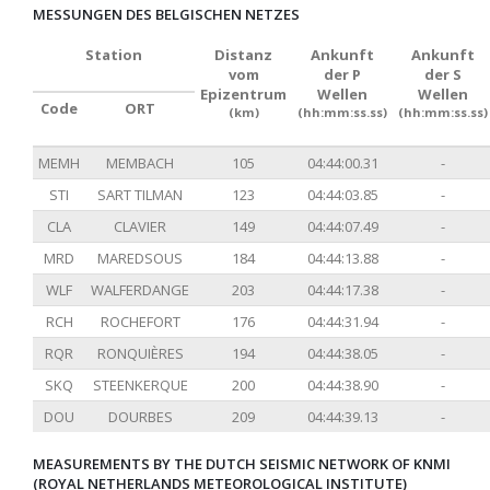
MESSUNGEN DES BELGISCHEN NETZES
Station
Distanz
Ankunft
Ankunft
vom
der P
der S
Epizentrum
Wellen
Wellen
Code
ORT
(km)
(hh:mm:ss.ss)
(hh:mm:ss.ss)
MEMH
MEMBACH
105
04:44:00.31
-
STI
SART TILMAN
123
04:44:03.85
-
CLA
CLAVIER
149
04:44:07.49
-
MRD
MAREDSOUS
184
04:44:13.88
-
WLF
WALFERDANGE
203
04:44:17.38
-
RCH
ROCHEFORT
176
04:44:31.94
-
RQR
RONQUIÈRES
194
04:44:38.05
-
SKQ
STEENKERQUE
200
04:44:38.90
-
DOU
DOURBES
209
04:44:39.13
-
MEASUREMENTS BY THE DUTCH SEISMIC NETWORK OF KNMI
(ROYAL NETHERLANDS METEOROLOGICAL INSTITUTE)