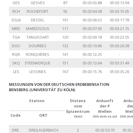
GES
GESVES
87
05:03:03.88
05:03:13.94
RCH
ROCHEFORT
92
05:03:04.38
05:03:15.05
DSLB
DESSEL
101
05:03:06.53
05:03:17.78
MRD
MAREDSOUS
111
05:03:07.93
05:03:21.15
TGA
TANGISSART
120
05:03:09.18
05:03:23.35
DOU
DOURBES
132
05:03:10.96
05:03:26.38
RQR
RONQUIÈRES
141
05:03:12.25
-
SKQ
STEENKERQUE
151
05:03:13.64
05:03:31.49
LES
LESSINES
167
05:03:15.76
05:03:35.26
MESSUNGEN VON DER DEUTSCHEN ERDBEBENSATION
BENSBERG (UNIVERSITÄT ZU KÖLN)
Station
Distanz
Ankunft
Ank
vom
der P
de
Epizentrum
Wellen
Wel
Code
ORT
(km)
(hh:mm:ss.ss)
(hh:mm
DRE
DREILÄGERBACH
2
05:02:50.70
05:02: