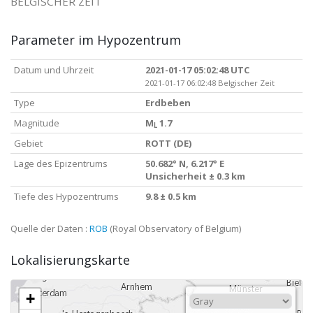
BELGISCHER ZEIT
Parameter im Hypozentrum
Datum und Uhrzeit
2021-01-17 05:02:48 UTC
2021-01-17 06:02:48 Belgischer Zeit
Type
Erdbeben
Magnitude
M
1.7
L
Gebiet
ROTT (DE)
Lage des Epizentrums
50.682° N, 6.217° E
Unsicherheit ± 0.3 km
Tiefe des Hypozentrums
9.8 ± 0.5 km
Quelle der Daten :
ROB
(Royal Observatory of Belgium)
Lokalisierungskarte
+