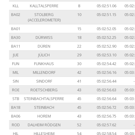
KLL
KALLTALSPERRE
8
05:02:51.06
05:02:
BA02
STOLBERG
10
05:02:51.15
05:02:
(ACCELEROMETER)
BA01
15
05:02:52.05
05:02:
BA30
DÜRWISS
18
05:02:52.25
05:02:
BA11
DÜREN
22
05:02:52.90
05:02:
JUE
JÜLICH
29
05:02:53.10
05:02:
FUN
FUNKHAUS
30
05:02:54.42
05:02:
MIL
MILLENDORF
42
05:02:56.16
05:03:
SIN
SINDORF
41
05:02:56.44
-
ROE
ROETSCHBERG
43
05:02:56.63
05:03:
STB
STEINBACHTALSPERRE
45
05:02:56.64
05:03:
BA18
STEINBACH
45
05:02:56.72
05:03:
BA06
HOREM
43
05:02:56.75
05:03:
ROD
DALHEIM RÖDGEN
52
05:02:57.62
-
HIL
HILLESHEIM
54
05:02:58.54
05:03: