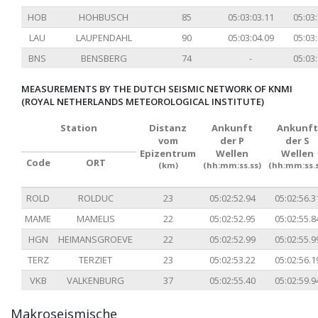
HOB
HOHBUSCH
85
05:03:03.11
05:03:
LAU
LAUPENDAHL
90
05:03:04.09
05:03:
BNS
BENSBERG
74
-
05:03:
MEASUREMENTS BY THE DUTCH SEISMIC NETWORK OF KNMI
(ROYAL NETHERLANDS METEOROLOGICAL INSTITUTE)
Station
Distanz
Ankunft
Ankunft
vom
der P
der S
Epizentrum
Wellen
Wellen
Code
ORT
(km)
(hh:mm:ss.ss)
(hh:mm:ss.s
ROLD
ROLDUC
23
05:02:52.94
05:02:56.3
MAME
MAMELIS
22
05:02:52.95
05:02:55.8
HGN
HEIMANSGROEVE
22
05:02:52.99
05:02:55.9
TERZ
TERZIET
23
05:02:53.22
05:02:56.1
VKB
VALKENBURG
37
05:02:55.40
05:02:59.9
Makroseismische