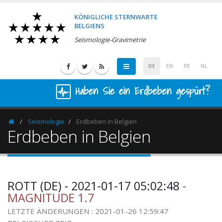
KÖNIGLICHE STERNWARTE
BELGIENS
Seismologie-Gravimetrie
DE
EN
FR
NL
Haben Sie ein Erdbeben gespürt?
Seismologie
Erdbeben in Belgien
Homepage
Erdbeben in Belgien
ROTT (DE) - 2021-01-17 05:02:48
-
MAGNITUDE 1.7
LETZTE ÄNDERUNGEN : 2021-01-26 12:59:47