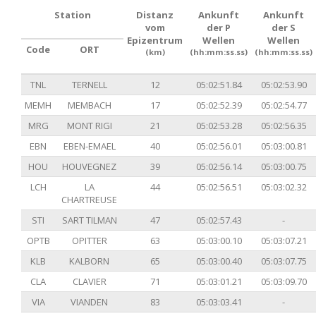
Station
Distanz
Ankunft
Ankunft
vom
der P
der S
Epizentrum
Wellen
Wellen
Code
ORT
(km)
(hh:mm:ss.ss)
(hh:mm:ss.ss)
TNL
TERNELL
12
05:02:51.84
05:02:53.90
MEMH
MEMBACH
17
05:02:52.39
05:02:54.77
MRG
MONT RIGI
21
05:02:53.28
05:02:56.35
EBN
EBEN-EMAEL
40
05:02:56.01
05:03:00.81
HOU
HOUVEGNEZ
39
05:02:56.14
05:03:00.75
LCH
LA
44
05:02:56.51
05:03:02.32
CHARTREUSE
STI
SART TILMAN
47
05:02:57.43
-
OPTB
OPITTER
63
05:03:00.10
05:03:07.21
KLB
KALBORN
65
05:03:00.40
05:03:07.75
CLA
CLAVIER
71
05:03:01.21
05:03:09.70
VIA
VIANDEN
83
05:03:03.41
-