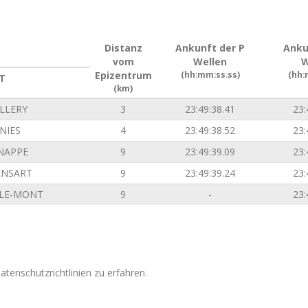
Distanz
Ankunft der P
Anku
vom
Wellen
W
Epizentrum
(hh:mm:ss.ss)
(hh:
T
(km)
LLERY
3
23:49:38.41
23:
NIES
4
23:49:38.52
23:
NAPPE
9
23:49:39.09
23:
ENSART
9
23:49:39.24
23:
-LE-MONT
9
-
23:
tenschutzrichtlinien zu erfahren.