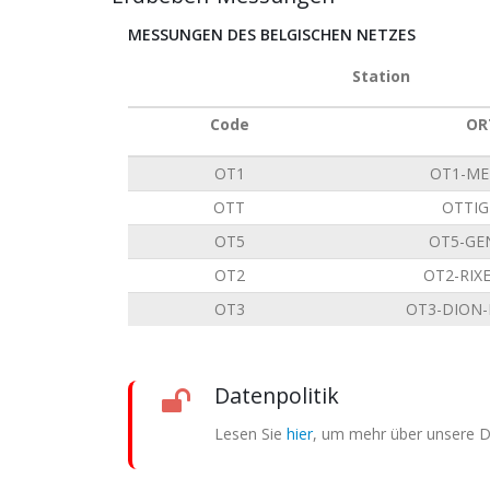
MESSUNGEN DES BELGISCHEN NETZES
Station
Code
OR
OT1
OT1-ME
OTT
OTTIG
OT5
OT5-GE
OT2
OT2-RIX
OT3
OT3-DION
Datenpolitik
Lesen Sie
hier
, um mehr über unsere Da