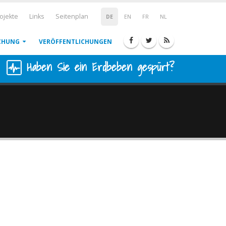
ojekte
Links
Seitenplan
DE
EN
FR
NL
CHUNG
VERÖFFENTLICHUNGEN
Haben Sie ein Erdbeben gespürt?