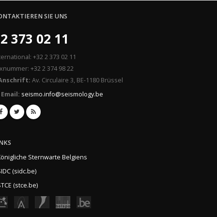
ONTAKTIEREN SIE UNS
2 373 02 11
ternational: +32 2 373 02 11
xnummer: +32 2 374 98 22
Anschrift:
Av. Circulaire 3, BE-1180 Brüssel
Email:
seismo.info@seismology.be
INKS
Königliche Sternwarte Belgiens
IDC (sidc.be)
TCE (stce.be)