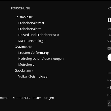
FORSCHUNG
K
Seismologie
0
Erdbebenaktivität
Erdbebenalarm
In
Hazard und Erdbebenrisiko
Fa
Makroseismologie
Gravimetrie
Krusten Verformung
Hydrologischen Auswirkungen
Metrologie
Geodynamik
L
Vulkan-Seismologie
S
S
menti
Datenschutz-Bestimmungen