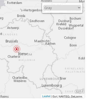
Leaflet
|
,
Esri, NAVTEQ, DeLorme