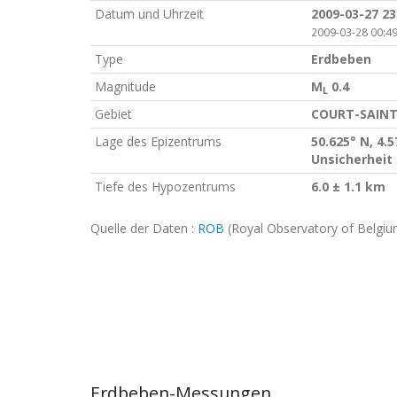
Datum und Uhrzeit
2009-03-27 23
2009-03-28 00:49
Type
Erdbeben
Magnitude
M
0.4
L
Gebiet
COURT-SAINT
Lage des Epizentrums
50.625° N, 4.5
Unsicherheit 
Tiefe des Hypozentrums
6.0 ± 1.1 km
Quelle der Daten :
ROB
(Royal Observatory of Belgiu
Erdbeben-Messungen