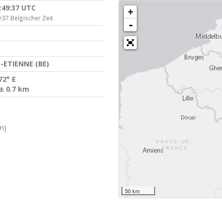
:49:37 UTC
+
:37 Belgischer Zeit
-
-ETIENNE (BE)
72° E
± 0.7 km
m)
50 km