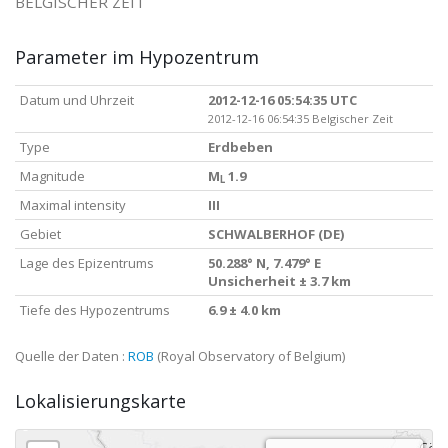
BELGISCHER ZEIT
Parameter im Hypozentrum
Datum und Uhrzeit
2012-12-16 05:54:35 UTC
2012-12-16 06:54:35 Belgischer Zeit
Type
Erdbeben
Magnitude
M
1.9
L
Maximal intensity
III
Gebiet
SCHWALBERHOF (DE)
Lage des Epizentrums
50.288° N, 7.479° E
Unsicherheit ± 3.7 km
Tiefe des Hypozentrums
6.9 ± 4.0 km
Quelle der Daten :
ROB
(Royal Observatory of Belgium)
Lokalisierungskarte