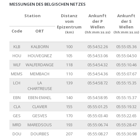
MESSUNGEN DES BELGISCHEN NETZES
Station
Distanz
Ankunft
Ankunft
vom
der P
der S
Epizentrum
Wellen
Wellen
Code
ORT
(km)
(hh:mm:ss.ss)
(hh:mm:ss.ss)
KLB
KALBORN
100
05:54:52.26
05:55:05.36
HOU
HOUVEGNEZ
105
05:54:53.06
05:55:04.50
WLF
WALFERDANGE
118
05:54:54.32
05:55:10.46
MEMS
MEMBACH
110
05:54:54.36
05:55:07.67
LCH
LA
139
05:54:58.72
05:55:15.35
CHARTREUSE
EBN
EBEN-EMAEL
140
05:54:58.95
05:55:15.37
CLA
CLAVIER
155
05:55:01.25
05:55:19.32
GES
GESVES
170
05:55:03.40
05:55:22.65
MRD
MAREDSOUS
193
05:55:06.74
05:55:28.47
DOU
DOURBES
207
05:55:08.27
05:55:30.98