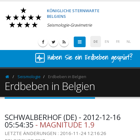
KÖNIGLICHE STERNWARTE
BELGIENS
Seismologie-Gravimetrie
DE
EN
FR
NL
Haben Sie ein Erdbeben gespürt?
Seismologie
Erdbeben in Belgien
Homepage
Erdbeben in Belgien
SCHWALBERHOF (DE) - 2012-12-16
05:54:35
- MAGNITUDE 1.9
LETZTE ÄNDERUNGEN : 2016-11-24 12:16:26