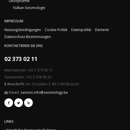
Geodynamik
Vulkan-Seismologie
IMPRESSUM
Nutzungsbedingungen
Cookie-Politik
Datenpolitik
Dementi
Datenschutz-Bestimmungen
KONTAKTIEREN SIE UNS
02 373 02 11
International: +32 2 373 02 11
Faxnummer: +32 2 374 98 22
Anschrift:
Av. Circulaire 3, BE-1180 Brüssel
Email:
seismo.info@seismology.be
LINKS
Königliche Sternwarte Belgiens