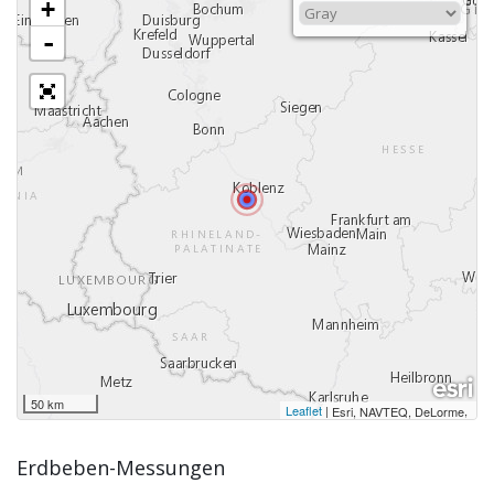
+
-
50 km
Leaflet
|
,
Esri, NAVTEQ, DeLorme
Erdbeben-Messungen