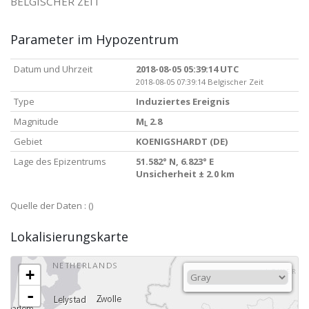
BELGISCHER ZEIT
Parameter im Hypozentrum
Datum und Uhrzeit
2018-08-05 05:39:14 UTC
2018-08-05 07:39:14 Belgischer Zeit
Type
Induziertes Ereignis
Magnitude
M
2.8
L
Gebiet
KOENIGSHARDT (DE)
Lage des Epizentrums
51.582° N, 6.823° E
Unsicherheit ± 2.0 km
Quelle der Daten :
()
Lokalisierungskarte
+
-