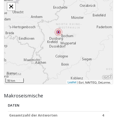
50 km
Leaflet
|
,
Esri, NAVTEQ, DeLorme
Makroseismische
DATEN
Gesamtzahl der Antworten
4