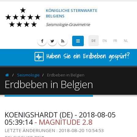
KÖNIGLICHE STERNWARTE
BELGIENS
Seismologie-Gravimetrie
DE
EN
FR
NL
Haben Sie ein Erdbeben gespürt?
Seismologie
Erdbeben in Belgien
Homepage
Erdbeben in Belgien
KOENIGSHARDT (DE) - 2018-08-05
05:39:14
- MAGNITUDE 2.8
LETZTE ÄNDERUNGEN : 2018-08-20 10:54:53